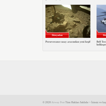
Dünyadan
Dü
Perseverance uzay aracından yeni keşif
Bell Te
helikopt
© 2020
Airway Post
Tüm Hakları Saklıdır ~ İzinsiz ve k