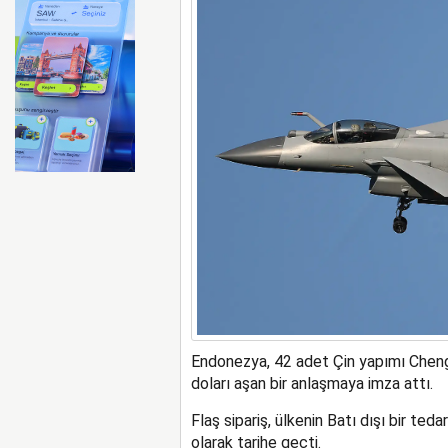
FAA Marine One helikopteri
Endonezya, 42 adet Çin yapımı Cheng
doları aşan bir anlaşmaya imza attı.
Flaş sipariş, ülkenin Batı dışı bir teda
olarak tarihe geçti.