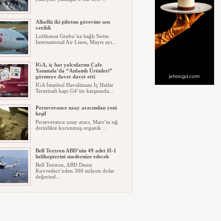
Alkollü iki pilotun görevine son
verildi
Lufthansa Grubu’na bağlı Swiss
International Air Lines, Mayıs ayı...
İGA, iç hat yolcularını Cafe
Yanımda’da “Anlamlı Ürünleri”
görmeye davet davet etti
İGA İstanbul Havalimanı İç Hatlar
Terminali kapı G4’ün karşısında...
Perseverance uzay aracından yeni
keşif
Perseverance uzay aracı, Mars’ta sığ
derinlikte korunmuş organik ...
Bell Textron ABD’nin 49 adet H-1
helikopterini modernize edecek
Bell Textron, ABD Deniz
Kuvvetleri’nden 300 milyon dolar
değerind...
Hitit Bilişim 500’de Sektörel Yazılım
Birincisi
Havacılık ve seyahat teknolojileri
alanında dünyanın en büyük şir...