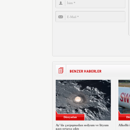
BENZER HABERLER
Dünyadan
Dü
Ay’da çarpışmadan sodyum ve lityum
Alkollü 
gazı ortaya çıktı