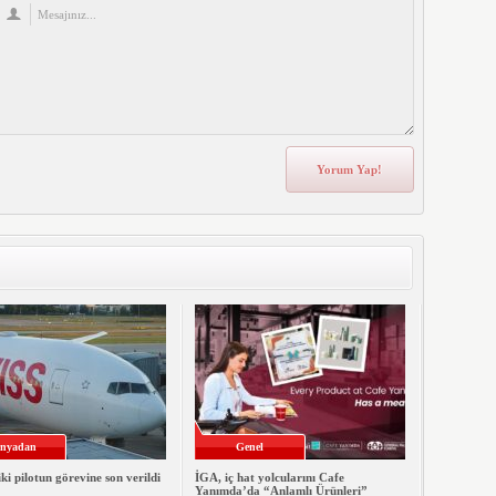
nyadan
Genel
iki pilotun görevine son verildi
İGA, iç hat yolcularını Cafe
Yanımda’da “Anlamlı Ürünleri”