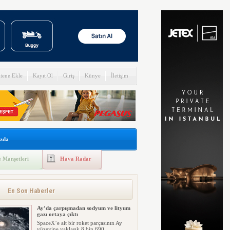
itene Ekle
Kayıt Ol
Giriş
Künye
İletişim
zda
 Manşetleri
Hava Radar
En Son Haberler
Ay’da çarpışmadan sodyum ve lityum
gazı ortaya çıktı
SpaceX’e ait bir roket parçasının Ay
yüzeyine yaklaşık 8 bin 690 ...