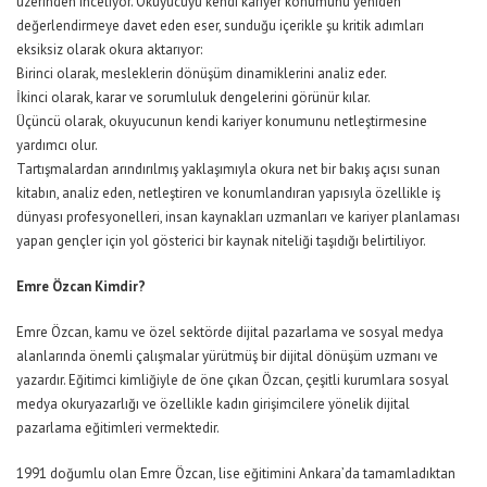
üzerinden inceliyor. Okuyucuyu kendi kariyer konumunu yeniden
değerlendirmeye davet eden eser, sunduğu içerikle şu kritik adımları
eksiksiz olarak okura aktarıyor:
Birinci olarak, mesleklerin dönüşüm dinamiklerini analiz eder.
İkinci olarak, karar ve sorumluluk dengelerini görünür kılar.
Üçüncü olarak, okuyucunun kendi kariyer konumunu netleştirmesine
yardımcı olur.
Tartışmalardan arındırılmış yaklaşımıyla okura net bir bakış açısı sunan
kitabın, analiz eden, netleştiren ve konumlandıran yapısıyla özellikle iş
dünyası profesyonelleri, insan kaynakları uzmanları ve kariyer planlaması
yapan gençler için yol gösterici bir kaynak niteliği taşıdığı belirtiliyor.
Emre Özcan Kimdir?
Emre Özcan, kamu ve özel sektörde dijital pazarlama ve sosyal medya
alanlarında önemli çalışmalar yürütmüş bir dijital dönüşüm uzmanı ve
yazardır. Eğitimci kimliğiyle de öne çıkan Özcan, çeşitli kurumlara sosyal
medya okuryazarlığı ve özellikle kadın girişimcilere yönelik dijital
pazarlama eğitimleri vermektedir.
1991 doğumlu olan Emre Özcan, lise eğitimini Ankara’da tamamladıktan