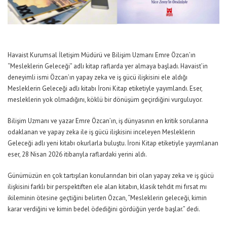
Havaist Kurumsal İletişim Müdürü ve Bilişim Uzmanı Emre Özcan’ın
“Mesleklerin Geleceği” adlı kitap raflarda yer almaya başladı. Havaist’in
deneyimli ismi Özcan’ın yapay zeka ve iş gücü ilişkisini ele aldığı
Mesleklerin Geleceği adlı kitabı İroni Kitap etiketiyle yayımlandı. Eser,
mesleklerin yok olmadığını, köklü bir dönüşüm geçirdiğini vurguluyor.
Bilişim Uzmanı ve yazar Emre Özcan’ın, iş dünyasının en kritik sorularına
odaklanan ve yapay zeka ile iş gücü ilişkisini inceleyen Mesleklerin
Geleceği adlı yeni kitabı okurlarla buluştu. İroni Kitap etiketiyle yayımlanan
eser, 28 Nisan 2026 itibarıyla raflardaki yerini aldı.
Günümüzün en çok tartışılan konularından biri olan yapay zeka ve iş gücü
ilişkisini farklı bir perspektiften ele alan kitabın, klasik tehdit mi fırsat mı
ikileminin ötesine geçtiğini belirten Özcan, “Mesleklerin geleceği, kimin
karar verdiğini ve kimin bedel ödediğini gördüğün yerde başlar.” dedi.