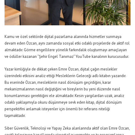
Kamu ve özel sektörde dijital pazarlama alanında hizmetler sunmaya
devam eden Özcan, aynı zamanda sosyal etki odaklı projelerde de aktif rol
almaktadır. Görme engellilere yönelik farkındalık oluşturmayı amaçlayan
ve ödüller kazanan “Şehir Engel Tanımaz” YouTube kanalının kurucusudur.
Yazar kimliğiyle de dikkat çeken Emre Özcan, dijital çağın meslekler
üzerindeki etkisini analiz ettiği Mesleklerin Geleceği adlı kitabın yazarıdır.
Bu eserinde Özcan, mesleklerin nasıl dönüşüm geçirdiğini, karar
mekanizmalarının nasıl değiştiğini ve bireylerin bu yeni düzende nasıl
konumlanması gerektiğini ele almaktadır. Kesin yargılardan uzak, analiz
odaklı yaklaşımıyla okuru düşünmeye sevk eden kitap, dijital dönüşüm
perspektifini anlamak isteyenler için önemli bir referans niteliği
taşımaktadır.
Siber Güvenlik, Teknoloji ve Yapay Zeka alanlarında aktif olan Emre Özcan,
çeşitli televizyon kanallarında röportajlar vermekte ve tv programlarına