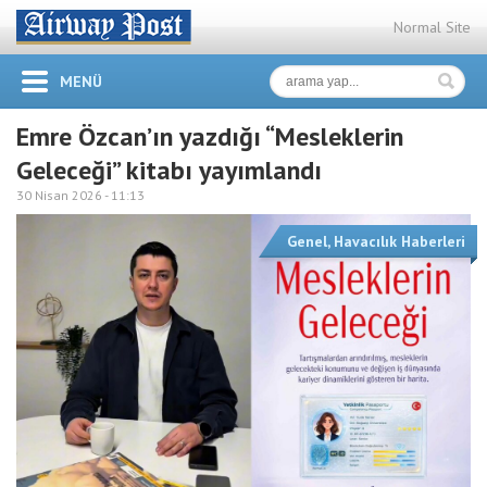
Normal Site
MENÜ
Emre Özcan’ın yazdığı “Mesleklerin
Geleceği” kitabı yayımlandı
30 Nisan 2026 -
11:13
Genel
,
Havacılık Haberleri