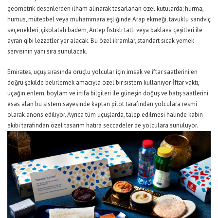
geometrik desenlerden ilham alınarak tasarlanan özel kutularda; hurma,
humus, mütebbel veya muhammara eşliğinde Arap ekmeği, tavuklu sandviç
seçenekleri, çikolatalı badem, Antep fıstıklı tatlı veya baklava çeşitleri ile
ayran gibi lezzetler yer alacak. Bu özel ikramlar, standart sıcak yemek
servisinin yanı sıra sunulacak.
Emirates, uçuş sırasında oruçlu yolcular için imsak ve iftar saatlerini en
doğru şekilde belirlemek amacıyla özel bir sistem kullanıyor. İftar vakti,
uçağın enlem, boylam ve irtifa bilgileri ile güneşin doğuş ve batış saatlerini
esas alan bu sistem sayesinde kaptan pilot tarafından yolculara resmi
olarak anons ediliyor. Ayrıca tüm uçuşlarda, talep edilmesi halinde kabin
ekibi tarafından özel tasarım hatıra seccadeler de yolculara sunuluyor.