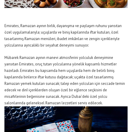
Emirates, Ramazan ayının birlik, dayanışma ve paylaşım ruhunu yansıtan
özel uygulamalarıyla; uçuşlarda ve biniş kapılarında iftar kutuları, özel
tasarlanmış Ramazan menüleri, ibadet imkânları ve zengin içerikleriyle
yolcularına ayrıcalıklı bir seyahat deneyimi sunuyor.
Mübarek Ramazan ayının manevi atmosferini yolculuk deneyimine
yansıtan Emirates, oruç tutan yolcularına yönelik kapsamlı hizmetler
hazırladı. Emirates bu kapsamda hem uçuşlarda hem de belirli biniş
kapılarında binlerce iftar kutusu dağıtacak; uçakta özel tasarlanmış
Ramazan yemek kutuları sunacak; talep eden yolcuları için seccade temin
edecek ve dinî içeriklerden oluşan özel bir eğlence seçkisini de
misafirlerinin beğenisine sunacak. Ayrıca Dubai’deki özel yolcu
salonlarında geleneksel Ramazan lezzetleri servis edilecek.