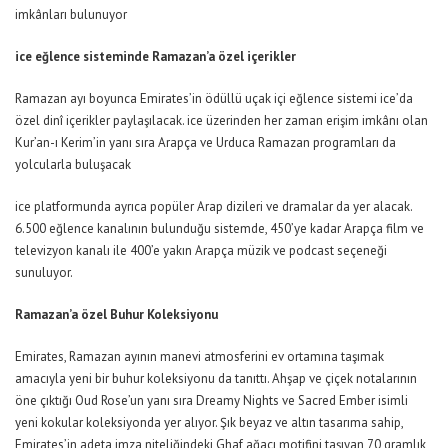
imkânları bulunuyor
ice
eğlence sisteminde Ramazan’a özel içerikler
Ramazan ayı boyunca Emirates’in ödüllü uçak içi eğlence sistemi
ice
’da
özel dinî içerikler paylaşılacak.
ice
üzerinden her zaman erişim
imkânı
olan
K
ur’an
-ı Kerim
’in ya
nı sıra
Arapça ve Urduca Ramazan programları
da
yolcularla buluşacak
ice
platformunda ayrıca popüler Arap dizileri ve dramalar da yer alacak.
6.500 eğlence kanalının bulunduğu sistemde, 450’ye kadar Arapça film ve
televizyon kanalı ile 400’e yakın Arapça müzik ve podcast seçeneği
sunuluyor.
Ramazan’a özel Buhur Koleksiyonu
Emirates, Ramazan ayının manevi atmosferini ev ortamına taşımak
amacıyla yeni bir buhur koleksiyonu da tanıttı. Ahşap ve çiçek notalarının
öne çıktığı Oud Rose’un yanı sıra Dreamy Nights ve Sacred Ember isimli
yeni kokular koleksiyonda yer alıyor. Şık beyaz ve altın tasarıma sahip,
Emirates’in
adeta
imza niteliğindeki Ghaf ağacı motifini taşıyan 70 gramlık