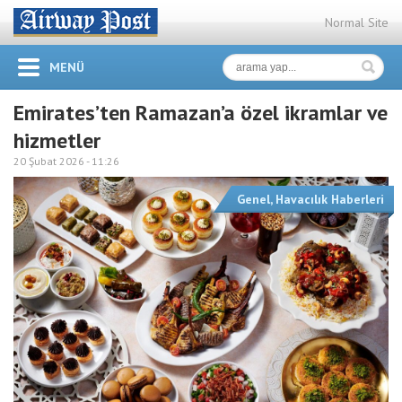
Normal Site
MENÜ
Emirates’ten Ramazan’a özel ikramlar ve
hizmetler
20 Şubat 2026 -
11:26
Genel
,
Havacılık Haberleri