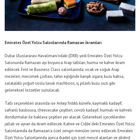
Emirates Özel Yolcu Salonlarında Ramazan ikramları
Dubai Uluslararası Havalimanı’ndaki (DXB) yedi Emirates Özel Yolcu
Salonunda Ramazan ayı boyunca Arap tatlıları, hurma ve kahve ikram
edilecek. First ve Business Class salonlarında; sıcak ve soğuk Arap
mezeleri, mercimek çorbası, tahin eşliğinde karışık ızgara, kuzu kabsa,
salatalıklı yoğurt soslu tavuk machboos, iç pilavlı kuzu ouzi gibi
geleneksel lezzetler sunulacak.
Tatlı seçenekleri arasında ise Antep fıstıklı künefe, kaymaklı kadayıf,
safranlı basbousa, cheesecake çeşitleri, cevizli kadayıf, hurmalı ve kahveli
dondurmalar ile baklava çeşitleri yer alacak. Geleneksel içeceklerden
jallab ve ayran da ikram edilecek. Kahire ve Cidde’deki Emirates Özel Yolcu
Salonlarında da Ramazan’a özel zengin menüler servis edilecek.
Emirates
Özel Yolcu Salonlarında ayrıca ibadet için özel mescit alanları ve abdest