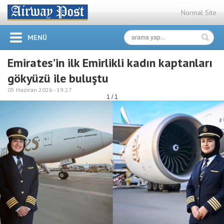
Normal Site
MENÜ
Emirates’in ilk Emirlikli kadın kaptanları
gökyüzü ile buluştu
05 Haziran 2026 -
19:27
1 / 1