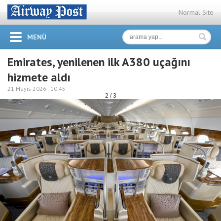
Normal Site
MENÜ
Emirates, yenilenen ilk A380 uçağını
hizmete aldı
21 Mayıs 2026 -
10:45
2 / 3