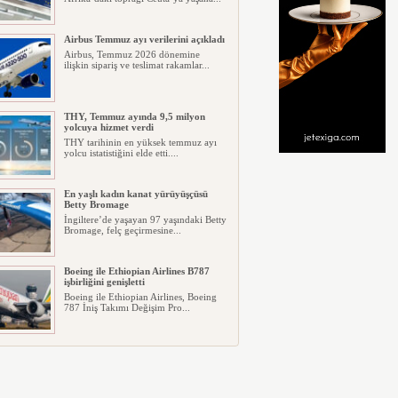
Airbus Temmuz ayı verilerini açıkladı
Airbus, Temmuz 2026 dönemine
ilişkin sipariş ve teslimat rakamlar...
THY, Temmuz ayında 9,5 milyon
yolcuya hizmet verdi
THY tarihinin en yüksek temmuz ayı
yolcu istatistiğini elde etti....
En yaşlı kadın kanat yürüyüşçüsü
Betty Bromage
İngiltere’de yaşayan 97 yaşındaki Betty
Bromage, felç geçirmesine...
Boeing ile Ethiopian Airlines B787
işbirliğini genişletti
Boeing ile Ethiopian Airlines, Boeing
787 İniş Takımı Değişim Pro...
A319 orman yangınlarında
kullanılacak
ABD merkezli havadan yangın
söndürme şirketi Neptune Aviation
Ser...