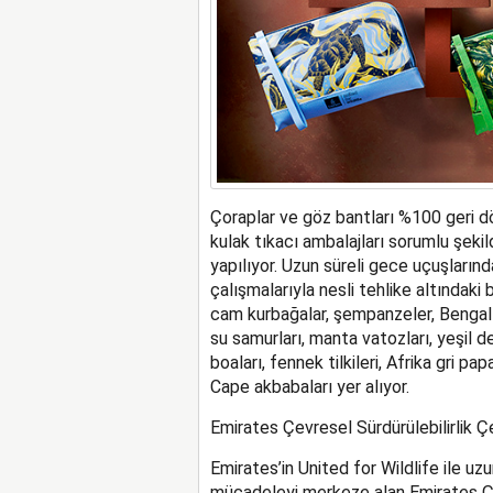
Çoraplar ve göz bantları %100 geri dö
kulak tıkacı ambalajları sorumlu şeki
yapılıyor. Uzun süreli gece uçuşlarınd
çalışmalarıyla nesli tehlike altındaki 
cam kurbağalar, şempanzeler, Bengal k
su samurları, manta vatozları, yeşil 
boaları, fennek tilkileri, Afrika gri pa
Cape akbabaları yer alıyor.
Emirates Çevresel Sürdürülebilirlik Ç
Emirates’in United for Wildlife ile uzun
mücadeleyi merkeze alan Emirates Çev