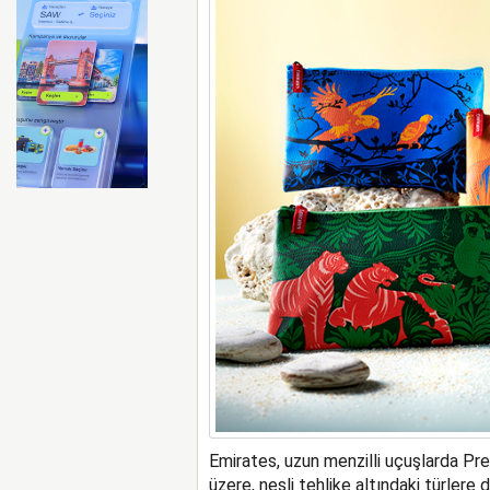
Emirates ile Arsenal sözleş
Emirates, uzun menzilli uçuşlarda P
üzere, nesli tehlike altındaki türlere 