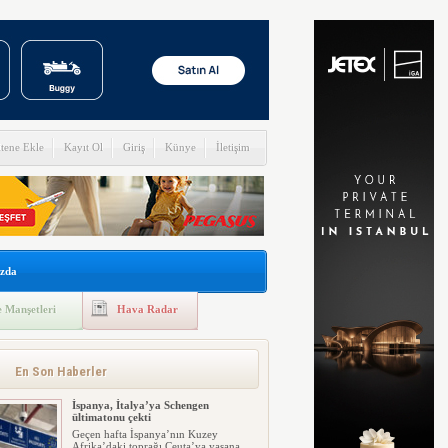
itene Ekle
Kayıt Ol
Giriş
Künye
İletişim
zda
 Manşetleri
Hava Radar
En Son Haberler
İspanya, İtalya’ya Schengen
ültimatonu çekti
Geçen hafta İspanya’nın Kuzey
Afrika’daki toprağı Ceuta’ya yaşana...