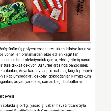
nüştürülmüş polyesterden üretilirken, hikâye kartı ve
lde yönetilen ormanlardan elde edilen kâğıttan
a sunulan her koleksiyonluk çanta, elde çizilmiş sanat
bir türe dikkat çekiyor. Bu türler arasında pangolinler,
aplanları, Asya kara ayıları, totoabalar, küçük pençeli
deniz kaplumbağaları, gekolar, gökdoğanlar, kırmızı kum
pağanları, boyalı yarasalar, saman başlı bülbüller ve
erçevesi
 soluklu iş birliği, yasadışı yaban hayatı ticaretiyle
resel Sürdürülebilirlik Çerçevesi’nin temel