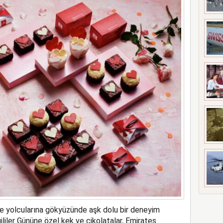
ne soruşturma başlattı
e yolcularına gökyüzünde aşk dolu bir deneyim
liler Gününe özel kek ve çikolatalar, Emirates