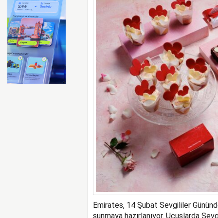
FAA Marine One helikopteri
Emirates, 14 Şubat Sevgililer Gününd
sunmaya hazırlanıyor. Uçuşlarda Sevgi