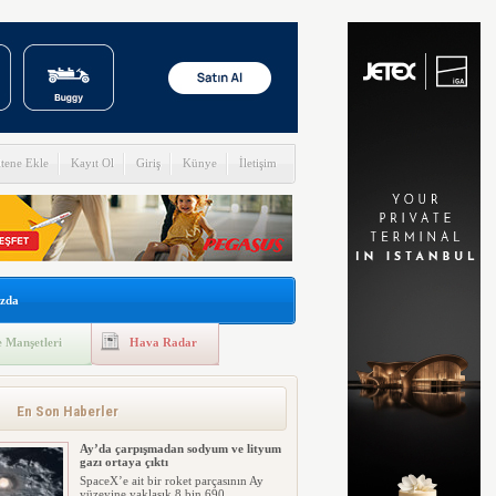
itene Ekle
Kayıt Ol
Giriş
Künye
İletişim
zda
 Manşetleri
Hava Radar
En Son Haberler
Ay’da çarpışmadan sodyum ve lityum
gazı ortaya çıktı
SpaceX’e ait bir roket parçasının Ay
yüzeyine yaklaşık 8 bin 690 ...