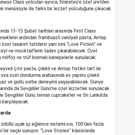
iness Class yolcuları ayrıca, Emirates’e özel üretilen
ek menüsüyle de farklı bir lezzet yolculuğuna çıkacak.
rında
13-15 Şubat tarihleri arasında First Class
neklerin ardından frambuazlı vanilyalı pasta, Antep
bi özel tasarım tatlıların yanı sıra “Love Potion” ve
yl ve mocktail’lerin tadını çıkarabilecek. Özel
u milföy ve trüf kremalı kanepelerle sunulacak.
yveli çıtır pasta, çilekli ve Antep fıstıklı tart ile
 sıra özel dondurma arabasında ev yapımı çilekli
z ve güllü sorbe deneyimi yaşayabilecek. Dünya
larında
da Sevgililer Günü’ne özel lezzetler sunulacak.
de Sevgililer Günü temalı cupcake’ler ve Sri Lanka’da
ı
karşılayacak
.
larda
n ödüllü uçak içi eğlence sistemi
ice
, 100’den fazla
l bir seçki sunuyor. “Love Stories” klasöründe