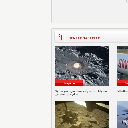
BENZER HABERLER
Dünyadan
Dü
Ay’da çarpışmadan sodyum ve lityum
Alkollü 
gazı ortaya çıktı