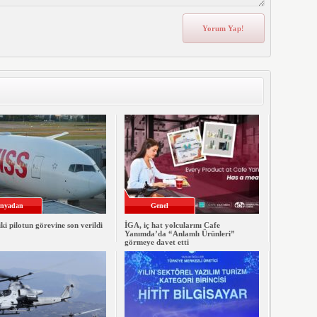
nyadan
Genel
iki pilotun görevine son verildi
İGA, iç hat yolcularını Cafe
Yanımda’da “Anlamlı Ürünleri”
görmeye davet etti