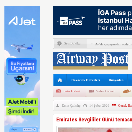
Son Dakika
Ay’da çarpışmadan sodyum 
Alkollü iki pilotun görevin
İGA, iç hat yolcularını Ca
Perseverance uzay aracında
Havacılık Haberleri
Dünyadan
Bell Textron ABD’nin 49 a
Foto Galeri
Video Galeri
H
Hitit Bilişim 500’de Sektör
Emin Çalkılıç
14 Şubat 2026
Genel
,
Hav
İberia Havayolu 12 Ağusto
SpaceX ilk çeyrek verlerini
Emirates Sevgililer Günü teması
EasyJet kabin memurları g