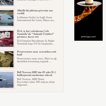
Alkollü iki pilotun görevine son
verildi
Lufthansa Grubu’na bağlı Swiss
International Air Lines, Mayıs ayı...
İGA, iç hat yolcularını Cafe
Yanımda’da “Anlamlı Ürünleri”
görmeye davet etti
İGA İstanbul Havalimanı İç Hatlar
Terminali kapı G4’ün karşısında...
Perseverance uzay aracından yeni
keşif
Perseverance uzay aracı, Mars’ta sığ
derinlikte korunmuş organik ...
Bell Textron ABD’nin 49 adet H-1
helikopterini modernize edecek
Bell Textron, ABD Deniz
Kuvvetleri’nden 300 milyon dolar
değerind...
Hitit Bilişim 500’de Sektörel Yazılım
Birincisi
Havacılık ve seyahat teknolojileri
alanında dünyanın en büyük şir...