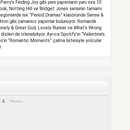
rry’s Finding Joy gibi yeni yapımların yanı sıra 10
ok, Notting Hill ve Bridget Jones serisinin tamamı
egorisinde ise “
Period
Dramas
” klasöründe Sense &
diton gibi zamansız yapımlar bulunuyor. Romantik
Lonely & Great God, Lovely Runner ve What’s Wrong
zileri de izlenebiliyor. Ayrıca Spotify’ın “Valentine’s
s’in “Romantic Moments” çalma listesiyle yolcular
.