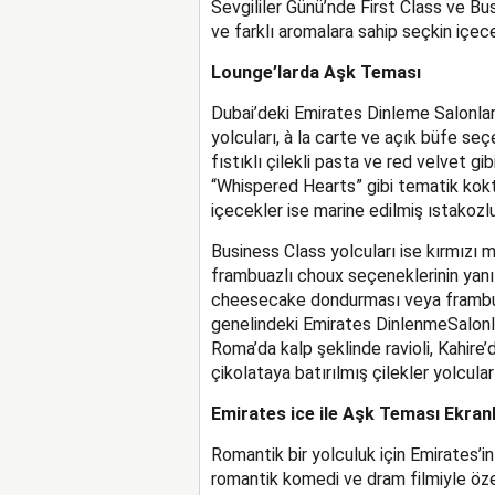
Sevgililer Günü’nde First Class ve Bus
ve farklı aromalara sahip seçkin içec
Lounge’larda Aşk Teması
Dubai’deki Emirates
Dinleme Salonla
yolcuları
, à la
carte
ve açık büfe seçe
fıstıklı çilekli pasta ve red velvet gi
“Whispered Hearts” gibi tematik kokte
içecekler ise marine edilmiş ıstakozl
Business Class
yolcuları
ise kırmızı me
frambuazlı choux seçeneklerinin yanı
cheesecake dondurması veya frambua
genelindeki
Emirates Dinlenme
Salon
Roma’da kalp şeklinde ravioli, Kahire’
çikolataya batırılmış çilekler
yolcular
Emirates
ice
ile Aşk Teması Ekran
Romantik bir yolculuk için Emirates’i
romantik komedi ve dram filmiyle öze