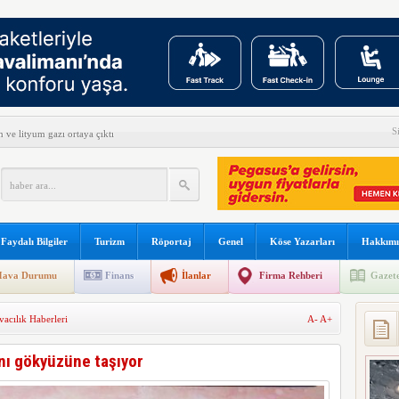
S
ve lityum gazı ortaya çıktı
e son verildi
fe Yanımda’da “Anlamlı Ürünleri” görmeye davet etti
n yeni keşif
Faydalı Bilgiler
Turizm
Röportaj
Genel
Köse Yazarları
Hakkımı
det H-1 helikopterini modernize edecek
ava Durumu
Finans
İlanlar
Firma Rehberi
Gazete
el Yazılım Birincisi
acılık Haberleri
A-
A+
s’ta özel uçuş yapacak
 açıkladı
nı gökyüzüne taşıyor
reve gidiyor