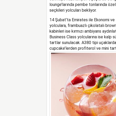
lounge’larında pembe tonlarında özel t
seçkileri yolcuları bekliyor.
14 Şubat’ta Emirates ile Ekonomi v
yolculara, frambuazlı çikolatalı brown
kabinleri ise kırmızı ambiyans aydınl
Business Class yolcularına ise kalp s
tartlar sunulacak. A380 tipi
uçaklarda
cupcake’lerden profiterol ve mini tart