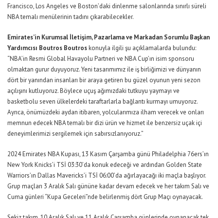
Francisco, Los Angeles ve Boston’daki dinlenme salonlarında sınırlı süreli
NBA temalı menülerinin tadını çıkarabilecekler.
Emirates’in Kurumsal İletişim, Pazarlama ve Markadan Sorumlu Başkan
Yardımcısı Boutros Boutros
konuyla ilgili şu açıklamalarda bulundu:
“NBA’in Resmi Global Havayolu Partneri ve NBA Cup’ın isim sponsoru
olmaktan gurur duyuyoruz. Yeni tasarımımız ile iş birliğimizi ve dünyanın
dört bir yanından insanları bir araya getiren bu güzel oyunun yeni sezon
açılışını kutluyoruz. Böylece uçuş ağımızdaki tutkuyu yaymayı ve
basketbolu seven ülkelerdeki taraftarlarla bağlantı kurmayı umuyoruz.
Ayrıca, önümüzdeki aydan itibaren, yolcularımıza ilham verecek ve onları
memnun edecek NBA temalı bir dizi ürün ve hizmet ile benzersiz uçak içi
deneyimlerimizi sergilemek için sabırsızlanıyoruz.”
2024 Emirates NBA Kupası, 13 Kasım Çarşamba günü Philadelphia 76ers’ın
New York Knicks’i TSİ 03:30’da konuk edeceği ve ardından Golden State
Warriors’ın Dallas Mavericks’i TSİ 06:00’da ağırlayacağı iki maçla başlıyor.
Grup maçları 3 Aralık Salı gününe kadar devam edecek ve her takım Salı ve
Cuma günleri “Kupa Geceleri”nde belirlenmiş dört Grup Maçı oynayacak.
Sekiz takım, 10 Aralık Salı ve 11 Aralık Çarşamba günlerinde oynanacak tek