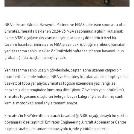
NBA’in Resmi Global Havayolu Partneri ve NBA Cup’ın isim sponsoru olan
Emirates, merakla beklenen 2024-25 NBA sezonunun açılışını kutlamak
üzere A380 uçağının dış kısmında yer alacak baş döndürücü özel bir
tasarım hazırladı. Emirates ve NBA arasındaki iş birliğinin ruhunu yansıtan
yeni tasarıma sahip uçaklar, önümüzdeki haftadan itibaren havayolunun
global ağında uçuşlarına başlayacak.
Yeni tasarıma sahip uçağın gövdesinde, baştan sona uzanan çarpıcı bir
mavi renk üzerinde bulunan NBA ve Emirates logoları arasında zıplayan bir
basketbol topu yer alıyor. Emirates logosu üzerindeki yazı rengi ise
benzersiz altın renginden kırmızıya dönüşüyor. Gövdenin yeni görünümü,
Emirates logosunu oluşturan belirgin beyaz kaligrafiyle süslenmiş canlı
kırmızı motor kaplamalarıyla tamamlanıyor.
Emirates’in NBA’den ilham alarak tasarladığı A380 uçağı, detaylı bir şekilde
boyanarak özelleştirildi. Emirates Engineering Aircraft Appearance Centre
ekipleri tarafından tamamen havayolu içinde yürütülen sürecin