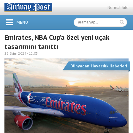
Normal Site
MENÜ
Emirates, NBA Cup’a özel yeni uçak
tasarımını tanıttı
23 Ekim 2024 -
12:05
Dünyadan
,
Havacılık Haberleri