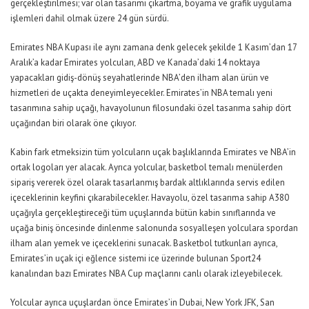
gerçekleştirilmesi; var olan tasarımı çıkartma, boyama ve grafik uygulama
işlemleri dahil olmak üzere 24 gün sürdü.
Emirates NBA Kupası ile aynı zamana denk gelecek şekilde 1 Kasım’dan 17
Aralık’a kadar Emirates yolcuları, ABD ve Kanada’daki 14 noktaya
yapacakları gidiş-dönüş seyahatlerinde NBA’den ilham alan ürün ve
hizmetleri de uçakta deneyimleyecekler. Emirates’in NBA temalı yeni
tasarımına sahip uçağı, havayolunun filosundaki özel tasarıma sahip dört
uçağından biri olarak öne çıkıyor.
Kabin fark etmeksizin tüm yolcuların uçak başlıklarında Emirates ve NBA’in
ortak logoları yer alacak. Ayrıca yolcular, basketbol temalı menülerden
sipariş vererek özel olarak tasarlanmış bardak altlıklarında servis edilen
içeceklerinin keyfini çıkarabilecekler. Havayolu, özel tasarıma sahip A380
uçağıyla gerçekleştireceği tüm uçuşlarında bütün kabin sınıflarında ve
uçağa biniş öncesinde dinlenme salonunda sosyalleşen yolculara spordan
ilham alan yemek ve içeceklerini sunacak. Basketbol tutkunları ayrıca,
Emirates’in uçak içi eğlence sistemi ice üzerinde bulunan Sport24
kanalından bazı Emirates NBA Cup maçlarını canlı olarak izleyebilecek.
Yolcular ayrıca uçuşlardan önce Emirates’in Dubai, New York JFK, San