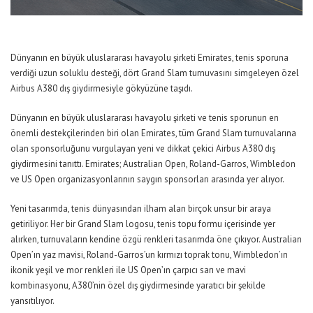
Dünyanın en büyük uluslararası havayolu şirketi Emirates, tenis sporuna
verdiği uzun soluklu desteği, dört Grand Slam turnuvasını simgeleyen özel
Airbus A380 dış giydirmesiyle gökyüzüne taşıdı.
Dünyanın en büyük uluslararası havayolu şirketi ve tenis sporunun en
önemli destekçilerinden biri olan Emirates, tüm Grand Slam turnuvalarına
olan sponsorluğunu vurgulayan yeni ve dikkat çekici Airbus A380 dış
giydirmesini tanıttı. Emirates; Australian Open, Roland-Garros, Wimbledon
ve US Open organizasyonlarının saygın sponsorları arasında yer alıyor.
Yeni tasarımda, tenis dünyasından ilham alan birçok unsur bir araya
getiriliyor. Her bir Grand Slam logosu, tenis topu formu içerisinde yer
alırken, turnuvaların kendine özgü renkleri tasarımda öne çıkıyor. Australian
Open’ın yaz mavisi, Roland-Garros’un kırmızı toprak tonu, Wimbledon’ın
ikonik yeşil ve mor renkleri ile US Open’ın çarpıcı sarı ve mavi
kombinasyonu, A380’nin özel dış giydirmesinde yaratıcı bir şekilde
yansıtılıyor.