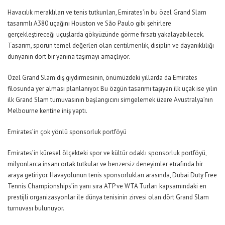
Havacılık meraklıları ve tenis tutkunları, Emirates’in bu özel Grand Slam
tasarımlı A380 uçağını Houston ve São Paulo gibi şehirlere
gerçekleştireceği uçuşlarda gökyüzünde görme fırsatı yakalayabilecek.
Tasarım, sporun temel değerleri olan centilmenlik, disiplin ve dayanıklılığı
dünyanın dört bir yanına taşımayı amaçlıyor.
Özel Grand Slam dış giydirmesinin, önümüzdeki yıllarda da Emirates
filosunda yer alması planlanıyor. Bu özgün tasarımı taşıyan ilk uçak ise yılın
ilk Grand Slam turnuvasının başlangıcını simgelemek üzere Avustralya’nın
Melbourne kentine iniş yaptı.
Emirates’in çok yönlü sponsorluk portföyü
Emirates’in küresel ölçekteki spor ve kültür odaklı sponsorluk portföyü,
milyonlarca insanı ortak tutkular ve benzersiz deneyimler etrafında bir
araya getiriyor. Havayolunun tenis sponsorlukları arasında, Dubai Duty Free
Tennis Championships’in yanı sıra ATP ve WTA Turları kapsamındaki en
prestijli organizasyonlar ile dünya tenisinin zirvesi olan dört Grand Slam
turnuvası bulunuyor.