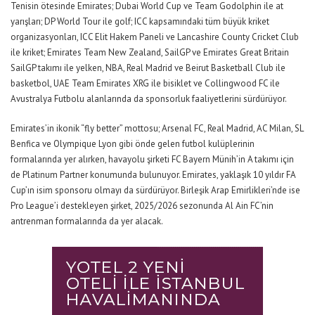
Tenisin ötesinde Emirates; Dubai World Cup ve Team Godolphin ile at
yarışları; DP World Tour ile golf; ICC kapsamındaki tüm büyük kriket
organizasyonları, ICC Elit Hakem Paneli ve Lancashire County Cricket Club
ile kriket; Emirates Team New Zealand, SailGP ve Emirates Great Britain
SailGP takımı ile yelken, NBA, Real Madrid ve Beirut Basketball Club ile
basketbol, UAE Team Emirates XRG ile bisiklet ve Collingwood FC ile
Avustralya Futbolu alanlarında da sponsorluk faaliyetlerini sürdürüyor.
Emirates’in ikonik “fly better” mottosu; Arsenal FC, Real Madrid, AC Milan, SL
Benfica ve Olympique Lyon gibi önde gelen futbol kulüplerinin
formalarında yer alırken, havayolu şirketi FC Bayern Münih’in A takımı için
de Platinum Partner konumunda bulunuyor. Emirates, yaklaşık 10 yıldır FA
Cup’ın isim sponsoru olmayı da sürdürüyor. Birleşik Arap Emirlikleri’nde ise
Pro League’i destekleyen şirket, 2025/2026 sezonunda Al Ain FC’nin
antrenman formalarında da yer alacak.