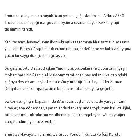
Emirates, dünyanın en büyük ticari yolcu uçağı olan ikonik Airbus A380
filosundaki bir uçağında, gövde boyunca uzanan büyük BAE bayrağı
tasarımını tanıttı.
Yeni tasarım, havayolunun ikonik kuyruk tasarımının bir uzantısı olmasının
yanı sıra, Birleşik Arap Emirlikleri’nin ruhuna, hedeflerine ve birlik anlayışına
güçlü bir saygı duruşu niteliği taşıyor.
Bu girişim, BAE Devlet Başkan Yardımcısı, Başbakanı ve Dubai Emiri Şeyh
Mohammed bin Rashid Al Maktoum tarafından başlatılan ülke çapındaki
çağrıya destek amacıyla, Emirates’in yürüttüğü “Bu Bayrak Her Zaman
Dalgalanacak” kampanyasının bir parçası olarak hayata geçirildi.
öz konusu girişim kapsamında BAE vatandaşları ve ülkede yaşayan tüm
bireyler, son dönemde yaşanan zorluklar karşısında toplumun birlikteliğini,
ortak sorumluluk bilincini ve ülkenin gücünü simgeleyen BAE bayrağını
dalgalandırmaya davet edildi.
Emirates Havayolu ve Emirates Grubu Yönetim Kurulu ve İcra Kurulu