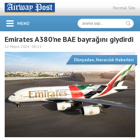
Normal Site
MENÜ
Emirates A380’ne BAE bayrağını giydirdi
12 Mayıs 2026 -
00:21
Dünyadan
,
Havacılık Haberleri