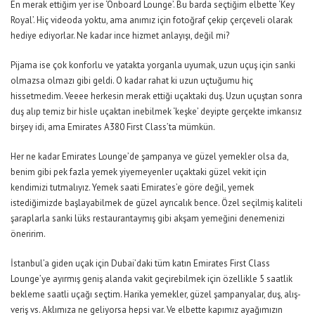
En merak ettiğim yer ise ‘Onboard Lounge’. Bu barda seçtiğim elbette ‘Key
Royal’. Hiç videoda yoktu, ama anımız için fotoğraf çekip çerçeveli olarak
hediye ediyorlar. Ne kadar ince hizmet anlayışı, değil mi?
Pijama ise çok konforlu ve yatakta yorganla uyumak, uzun uçuş için sanki
olmazsa olmazı gibi geldi. O kadar rahat ki uzun uçtuğumu hiç
hissetmedim. Veeee herkesin merak ettiği uçaktaki duş. Uzun uçuştan sonra
duş alıp temiz bir hisle uçaktan inebilmek ‘keşke’ deyipte gerçekte imkansız
birşey idi, ama Emirates A380 First Class’ta mümkün.
Her ne kadar Emirates Lounge’de şampanya ve güzel yemekler olsa da,
benim gibi pek fazla yemek yiyemeyenler uçaktaki güzel vekit için
kendimizi tutmalıyız. Yemek saati Emirates’e göre değil, yemek
istediğimizde başlayabilmek de güzel ayrıcalık bence. Özel seçilmiş kaliteli
şaraplarla sanki lüks restaurantaymış gibi akşam yemeğini denemenizi
öneririm.
İstanbul’a giden uçak için Dubai’daki tüm katın Emirates First Class
Lounge’ye ayırmış geniş alanda vakit geçirebilmek için özellikle 5 saatlik
bekleme saatli uçağı seçtim. Harika yemekler, güzel şampanyalar, duş, alış-
veriş vs. Aklımıza ne geliyorsa hepsi var. Ve elbette kapımız ayağımızın