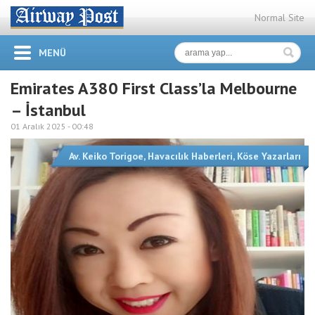
Normal Site
MENÜ
Emirates A380 First Class’la Melbourne
– İstanbul
01 Aralık 2025 -
00:48
Av. Keiko Torigoe
,
Havacılık Haberleri
,
Köse Yazarları