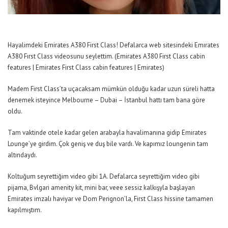
Hayalimdeki Emirates A380 First Class! Defalarca web sitesindeki Emırates
A380 Fırst Class videosunu seylettim. (
Emirates A380 First Class cabin
features | Emirates First Class cabin features | Emirates
)
Madem First Class’ta uçacaksam mümkün olduğu kadar uzun süreli hatta
denemek isteyince Melbourne – Dubai – İstanbul hattı tam bana göre
oldu.
Tam vaktinde otele kadar gelen arabayla havalimanına gidip Emirates
Lounge’ye girdim. Çok geniş ve duş bile vardı. Ve kapımız loungenin tam
altındaydı.
Koltuğum seyrettiğim video gibi 1A. Defalarca seyrettiğim video gibi
pijama, Bvlgari amenity kit, mini bar, veee sessiz kalkışyla başlayan
Emirates imzalı haviyar ve Dom Perignon’la, First Class hissine tamamen
kapılmıştım.