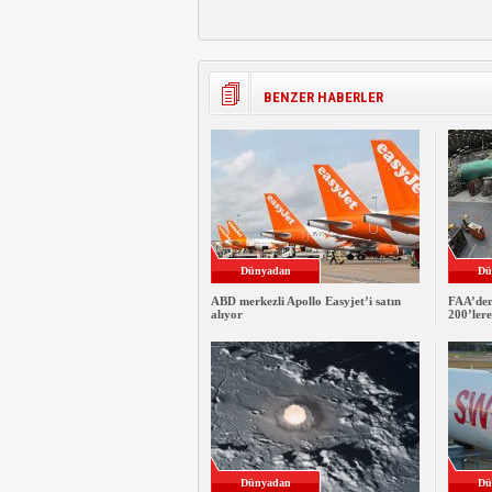
BENZER HABERLER
Dünyadan
Dü
ABD merkezli Apollo Easyjet’i satın
FAA’den
alıyor
200’ler
Dünyadan
Dü