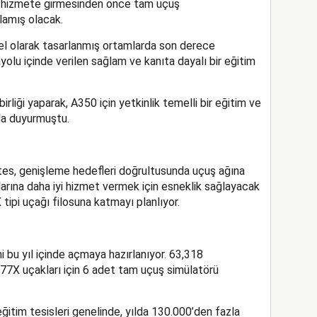
nin hizmete girmesinden önce tam uçuş
lamış olacak.
özel olarak tasarlanmış ortamlarda son derece
olu içinde verilen sağlam ve kanıta dayalı bir eğitim
birliği yaparak, A350 için yetkinlik temelli bir eğitim ve
da duyurmuştu.
es, genişleme hedefleri doğrultusunda uçuş ağına
arına daha iyi hizmet vermek için esneklik sağlayacak
ipi uçağı filosuna katmayı planlıyor.
ni bu yıl içinde açmaya hazırlanıyor. 63,318
77X uçakları için 6 adet tam uçuş simülatörü
eğitim tesisleri genelinde, yılda 130.000’den fazla