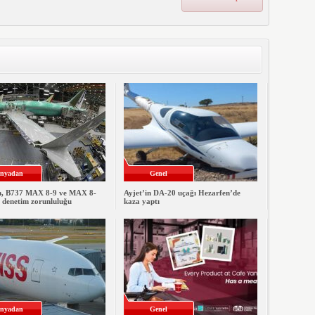
nyadan
Genel
, B737 MAX 8-9 ve MAX 8-
Ayjet’in DA-20 uçağı Hezarfen’de
e denetim zorunluluğu
kaza yaptı
nyadan
Genel