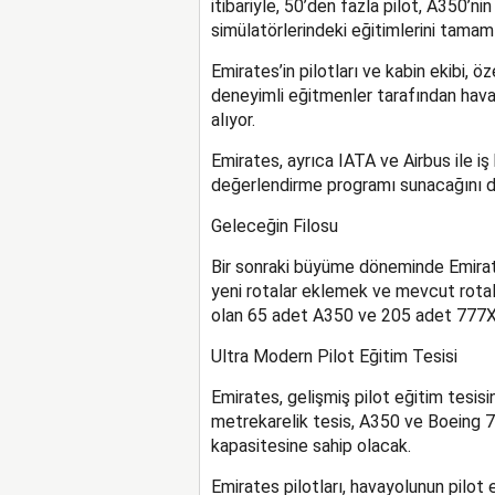
itibariyle, 50’den fazla pilot, A350’
simülatörlerindeki eğitimlerini tamam
Emirates’in pilotları ve kabin ekibi, 
deneyimli eğitmenler tarafından havay
alıyor.
Emirates, ayrıca IATA ve Airbus ile iş 
değerlendirme programı sunacağını 
Geleceğin Filosu
Bir sonraki büyüme döneminde Emirat
yeni rotalar eklemek ve mevcut rotal
olan 65 adet A350 ve 205 adet 777X t
Ultra Modern Pilot Eğitim Tesisi
Emirates, gelişmiş pilot eğitim tesisi
metrekarelik tesis, A350 ve Boeing 7
kapasitesine sahip olacak.
Emirates pilotları, havayolunun pilot 