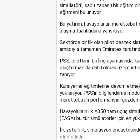
simülatörü, sabit tabanlı bir eğitim ci
eğitmeni bulunuyor.
Bu yatırım, havayolunun mürettebat 
ulaşma taahhüdünü yansıtıyor.
Sektörde bir ilk olan pilot destek si
amacıyla tamamen Emirates tarafından 
PSS, pilotların brifing aşamasında, t
oluşturmak da dahil olmak üzere inter
tanıyor.
Kursiyerler eğitimlerine devam etmek 
yükleniyor. PSS’in bilgilendirme modu
mürettebatın performansını gözden g
Havayolunun ilk A350 tam uçuş simülat
(EASA) bu tür simülatörler için en yüks
İlk yeterlilik, simülasyon endüstrisind
elde edildi.