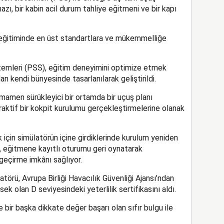
hazı, bir kabin acil durum tahliye eğitmeni ve bir kapı
eğitiminde en üst standartlara ve mükemmelliğe
stemleri (PSS), eğitim deneyimini optimize etmek
kendi bünyesinde tasarlanılarak geliştirildi.
amamen sürükleyici bir ortamda bir uçuş planı
aktif bir kokpit kurulumu gerçekleştirmelerine olanak
için simülatörün içine girdiklerinde kurulum yeniden
, eğitmene kayıtlı oturumu geri oynatarak
eçirme imkânı sağlıyor.
örü, Avrupa Birliği Havacılık Güvenliği Ajansı’ndan
ek olan D seviyesindeki yeterlilik sertifikasını aldı.
e bir başka dikkate değer başarı olan sıfır bulgu ile