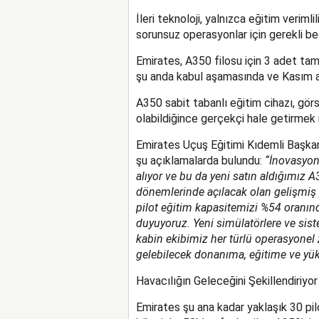
İleri teknoloji, yalnızca eğitim verimli
sorunsuz operasyonlar için gerekli be
Emirates, A350 filosu için 3 adet tam
şu anda kabul aşamasında ve Kasım a
A350 sabit tabanlı eğitim cihazı, görs
olabildiğince gerçekçi hale getirmek iç
Emirates Uçuş Eğitimi Kıdemli Başkan
şu açıklamalarda bulundu:
“İnovasyon
alıyor ve bu da yeni satın aldığımız A
dönemlerinde açılacak olan gelişmiş p
pilot eğitim kapasitemizi %54 oranın
duyuyoruz. Yeni simülatörlere ve sist
kabin ekibimiz her türlü operasyonel 
gelebilecek donanıma, eğitime ve yük
Havacılığın Geleceğini Şekillendiriyor
Emirates şu ana kadar yaklaşık 30 pilo