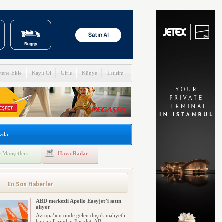
itene Ekle
Kayıt Ol
Giriş
Künye
İletişim
zda
 Manşetleri
Hava Radar
En Son Haberler
ABD merkezli Apollo Easyjet’i satın
alıyor
Avrupa’nın önde gelen düşük maliyetli
havayollarından EasyJet, AB...