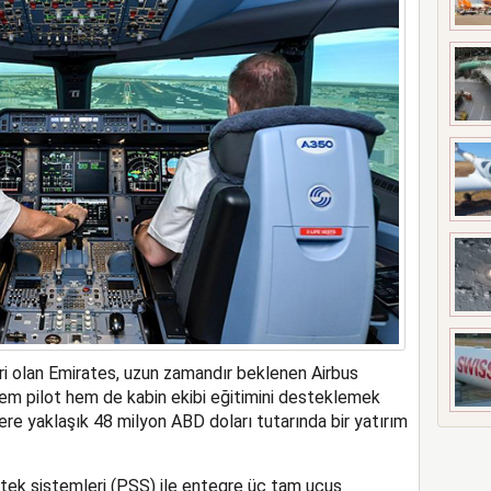
s’ta özel uçuş yapacak
ri olan Emirates, uzun zamandır beklenen Airbus
em pilot hem de kabin ekibi eğitimini desteklemek
ere yaklaşık 48 milyon ABD doları tutarında bir yatırım
stek sistemleri (PSS) ile entegre üç tam uçuş