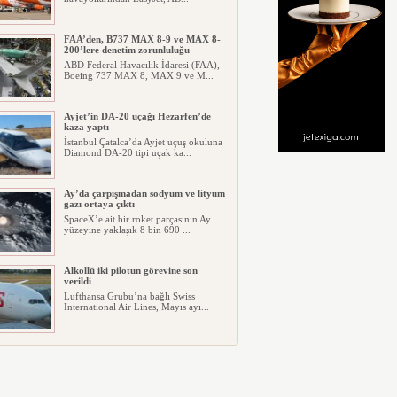
FAA’den, B737 MAX 8-9 ve MAX 8-
200’lere denetim zorunluluğu
ABD Federal Havacılık İdaresi (FAA),
Boeing 737 MAX 8, MAX 9 ve M...
Ayjet’in DA-20 uçağı Hezarfen’de
kaza yaptı
İstanbul Çatalca’da Ayjet uçuş okuluna
Diamond DA-20 tipi uçak ka...
Ay’da çarpışmadan sodyum ve lityum
gazı ortaya çıktı
SpaceX’e ait bir roket parçasının Ay
yüzeyine yaklaşık 8 bin 690 ...
Alkollü iki pilotun görevine son
verildi
Lufthansa Grubu’na bağlı Swiss
International Air Lines, Mayıs ayı...
İGA, iç hat yolcularını Cafe
Yanımda’da “Anlamlı Ürünleri”
görmeye davet etti
İGA İstanbul Havalimanı İç Hatlar
Terminali kapı G4’ün karşısında...