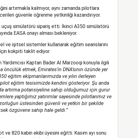
liğini artırmakla kalmıyor, aynı zamanda pilotlara
cerileri güvenle öğrenme yetkinliği kazandırıyor.
 uçuş simülatörü sipariş etti. İkinci A350 simülatörü
yında EASA onayı alması bekleniyor.
el ve işitsel sistemler kullanarak eğitim seanslarını
in kokpiti taklit ediyor.
 Yardımcısı Kaptan Bader Al Marzooqi konuyla ilgili
a öncülük etmek, Emirates’in DNA’sının özünde yer
350 eğitim ekipmanlarımızda ve yılın ilerleyen
ilot eğitim tesisimizde kendini gösteriyor. Şu anda
da artırma potansiyeline sahip olduğumuz için gurur
emlere yaptığımız yatırımlar sayesinde pilotlarımız ve
zorluğun üstesinden güvenli ve yetkin bir şekilde
sek özgüvene sahip hale geldi.”
t ve 820 kabin ekibi üyesini eğitti. Kasım ayı sonu