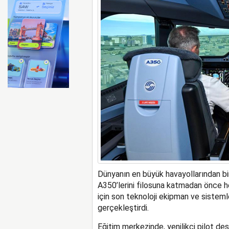
İberia Havayolu 12 Ağusto
Dünyanın en büyük havayollarından bi
A350’lerini filosuna katmadan önce h
için son teknoloji ekipman ve sisteml
gerçekleştirdi.
Eğitim merkezinde, yenilikçi pilot de