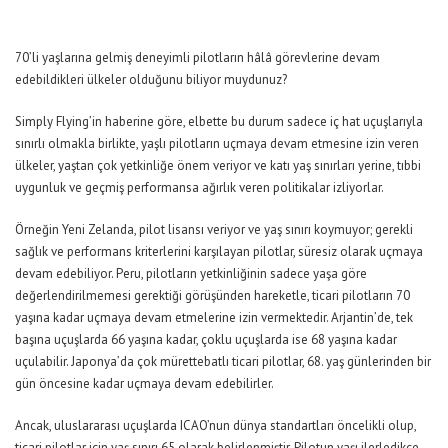
70’li yaşlarına gelmiş deneyimli pilotların hâlâ görevlerine devam
edebildikleri ülkeler olduğunu biliyor muydunuz?
Simply Flying’in haberine göre, elbette bu durum sadece iç hat uçuşlarıyla
sınırlı olmakla birlikte, yaşlı pilotların uçmaya devam etmesine izin veren
ülkeler, yaştan çok yetkinliğe önem veriyor ve katı yaş sınırları yerine, tıbbi
uygunluk ve geçmiş performansa ağırlık veren politikalar izliyorlar.
Örneğin Yeni Zelanda, pilot lisansı veriyor ve yaş sınırı koymuyor; gerekli
sağlık ve performans kriterlerini karşılayan pilotlar, süresiz olarak uçmaya
devam edebiliyor. Peru, pilotların yetkinliğinin sadece yaşa göre
değerlendirilmemesi gerektiği görüşünden hareketle, ticari pilotların 70
yaşına kadar uçmaya devam etmelerine izin vermektedir. Arjantin’de, tek
başına uçuşlarda 66 yaşına kadar, çoklu uçuşlarda ise 68 yaşına kadar
uçulabilir. Japonya’da çok mürettebatlı ticari pilotlar, 68. yaş günlerinden bir
gün öncesine kadar uçmaya devam edebilirler.
Ancak, uluslararası uçuşlarda ICAO’nun dünya standartları öncelikli olup,
ticari pilotlar için yaş sınırı 65 olarak belirlenmiştir. Pilotun yaşı ilerledikçe