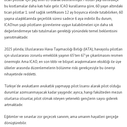
bu kısıtlamalar daha katı hale gelir. ICAO kurallarına göre, 60 yaşın altındaki
ticari pilotlar 1. sınıf sağlık sertifikasını 12 ay boyunca elinde tutabilirken, 60
yaşına ulaştıklarında geçerlilik süresi sadece 6 aya indirilir. Bu durum,
ICAO’nun yaşlı pilotların görevlerine uygun kalabilmeleri için daha sık
değerlendirmeye tabi tutulmaları gerektiği yönündeki temel beklentisini
yansıtmaktadır.
2025 yılında, Uluslararası Hava Taşımacılığı Birliği (IATA), havayolu pilotları
için uluslararası zorunlu emeklilik yaşının 65’ten 67’ye çıkarılmasını resmen
önermiştir. Ama ICAO, en son tıbbi ve bilişsel araştırmaların eksikliği ile üye
ülkeler arasında düzenlemelerin bölünme riski gerekçesiyle bu öneriyi
nihayetinde reddetti.
Türkiye’de avukatların avukatlık yapmayıp pilot lisansı alarak pilot olduğu
durumlar azımsanmayacak kadar yaygındır; ayrıca, hangi fakülteden mezun
olurlarsa olsunlar, pilot olmak isteyen yetenekli gençlerin sayısı giderek
artmaktadır.
Eğitimler ve sınavlar zor geçecek sanırım, ama umarım hayalleri gerçeğe
dönüştürebilir.