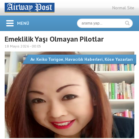
Normal Site
MENÜ
Emeklilik Yaşı Olmayan Pilotlar
18 Mayıs 2026 -
00:05
Av. Keiko Torigoe
,
Havacılık Haberleri
,
Köse Yazarları