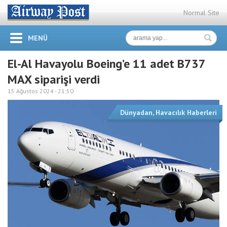
Normal Site
MENÜ
El-Al Havayolu Boeing’e 11 adet B737
MAX siparişi verdi
15 Ağustos 2024 -
21:50
Dünyadan
,
Havacılık Haberleri