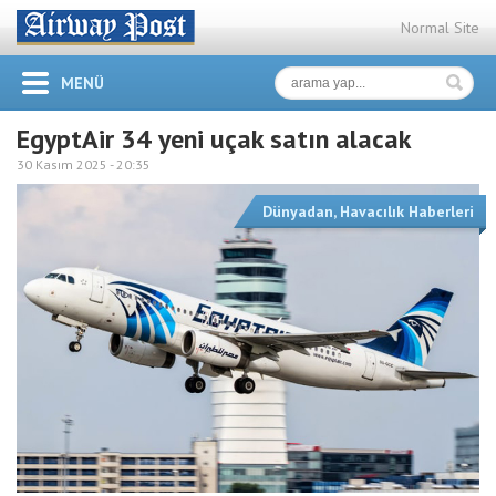
Normal Site
MENÜ
EgyptAir 34 yeni uçak satın alacak
30 Kasım 2025 -
20:35
Dünyadan
,
Havacılık Haberleri