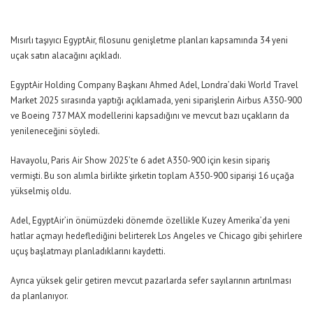
Mısırlı taşıyıcı EgyptAir, filosunu genişletme planları kapsamında 34 yeni
uçak satın alacağını açıkladı.
EgyptAir Holding Company Başkanı Ahmed Adel, Londra’daki World Travel
Market 2025 sırasında yaptığı açıklamada, yeni siparişlerin Airbus A350-900
ve Boeing 737 MAX modellerini kapsadığını ve mevcut bazı uçakların da
yenileneceğini söyledi.
Havayolu, Paris Air Show 2025’te 6 adet A350-900 için kesin sipariş
vermişti. Bu son alımla birlikte şirketin toplam A350-900 siparişi 16 uçağa
yükselmiş oldu.
Adel, EgyptAir’in önümüzdeki dönemde özellikle Kuzey Amerika’da yeni
hatlar açmayı hedeflediğini belirterek Los Angeles ve Chicago gibi şehirlere
uçuş başlatmayı planladıklarını kaydetti.
Ayrıca yüksek gelir getiren mevcut pazarlarda sefer sayılarının artırılması
da planlanıyor.