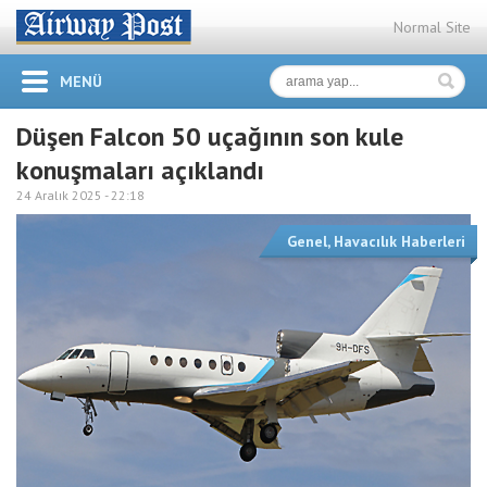
Normal Site
MENÜ
Düşen Falcon 50 uçağının son kule
konuşmaları açıklandı
24 Aralık 2025 -
22:18
Genel
,
Havacılık Haberleri