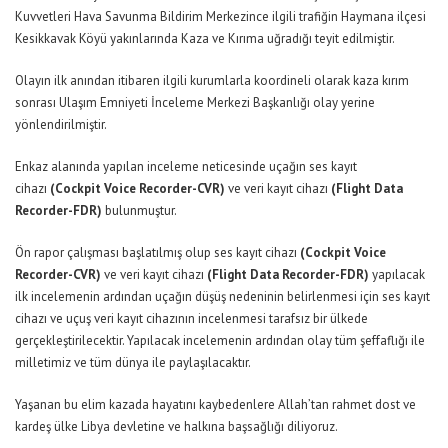
Kuvvetleri Hava Savunma Bildirim Merkezince ilgili trafiğin Haymana ilçesi
Kesikkavak Köyü yakınlarında Kaza ve Kırıma uğradığı teyit edilmiştir.
Olayın ilk anından itibaren ilgili kurumlarla koordineli olarak kaza kırım
sonrası Ulaşım Emniyeti İnceleme Merkezi Başkanlığı olay yerine
yönlendirilmiştir.
Enkaz alanında yapılan inceleme neticesinde uçağın ses kayıt
cihazı
(Cockpit Voice Recorder-CVR)
ve veri kayıt cihazı
(Flight Data
Recorder-FDR)
bulunmuştur.
Ön rapor çalışması başlatılmış olup ses kayıt cihazı
(Cockpit Voice
Recorder-CVR)
ve veri kayıt cihazı
(Flight Data Recorder-FDR)
yapılacak
ilk incelemenin ardından uçağın düşüş nedeninin belirlenmesi için ses kayıt
cihazı ve uçuş veri kayıt cihazının incelenmesi tarafsız bir ülkede
gerçekleştirilecektir. Yapılacak incelemenin ardından olay tüm şeffaflığı ile
milletimiz ve tüm dünya ile paylaşılacaktır.
Yaşanan bu elim kazada hayatını kaybedenlere Allah’tan rahmet dost ve
kardeş ülke Libya devletine ve halkına başsağlığı diliyoruz.