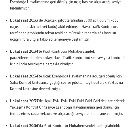
Esenboğa Havalimanına geri dönüş için uçuş başı ve alçalacağı seviye
bildirilmiştir.
Lokal saat 20:33
’de Uçaktaki pilot tarafından 7700 acil durum kodu
(uçuşta en riskli aciliyet kodu) aktif edilmiştir. Hava Trafik Kontrolörü
tarafından problemin tekrar teyidine müteakip radarda söz konusu
uçağın irtifa bilgisi takip edilememeye başlamıştır.
Lokal saat 20:34
’te Pilot-Kontrolör Muhaberesindeki
parazitlenmelerden dolayı Hava Trafik Kontrolörü ses seviyesi kontrolü
için pilotla teyitleşme gerçekleştirmiştir.
Lokal saat 20:34
’te Uçak, Esenboğa Havalimanına acil geri dönüş için
Saha Kontrol Ünitesince geçtiği seviye pilottan teyit edilerek, Yaklaşma
Kontrol Ünitesine devredilmiştir.
Lokal saat 20:35
’de Uçak, PAN-PAN, PAN-PAN, PAN-PAN deklare ederek
Yaklaşma Kontrol Ünitesiyle Esenboğa Havalimanına geri dönüş için
temas etmiş, radar vektörü ve alçalacağı seviyeler kendisine verilmiştir.
Lokal saat 20:36
’da Pilot-Kontrolör Muhaberesindeki anlaşılabilirlik