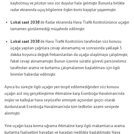
kaybolmuş ve pilotun sesi zor duyulur hale gelmiştir. Bununla birlikte
radar ekranında uçuş bilgilerine ilişkin kısmi kayıplar yaşanmıştır.
Lokal saat 20:38
’de Radar ekranında Hava Trafik Kontrolörünce uçağın
tamamen görülemediği müşahede edilmiştir.
Lokal saat 20:38
’de Hava Trafik Kontrolörü tarafından söz konusu
uçağa yapılan çağrılara cevap alınamamış ve sonrasında yaklaşık 5
dakika boyunca değişik frekanslardan da uçağa ulaşılmaya çalışılmıştır,
fakat cevap alınamamıştır. Bunun üzerine süratle görevli personelimiz
tarafından arama ve kurtarma çalışmalarının başlatılması için ilgili
birimler haberdar edilmiştir.
Ayrıca bu süreçte ilgili uçağın yeri tespit edilemediğinden söz konusu
uçağın acil iniş gerçekleştirme ihtimaline karşı Esenboğa Havalimanı’nda
inişler ve kalkışlar hava seyrüsefer emniyeti açısından geçici olarak
durdurularak Esenboğa Havalimanı’nda tüm tedbirler azami seviyede
alınmıştır.
Yine uçağın kaza kırıma uğrama ihtimaline karşı ilgili makamlarca arama
kurtarma faaliyetleri havadan ve karadan ivedilikle başlatılmıştır. Hava