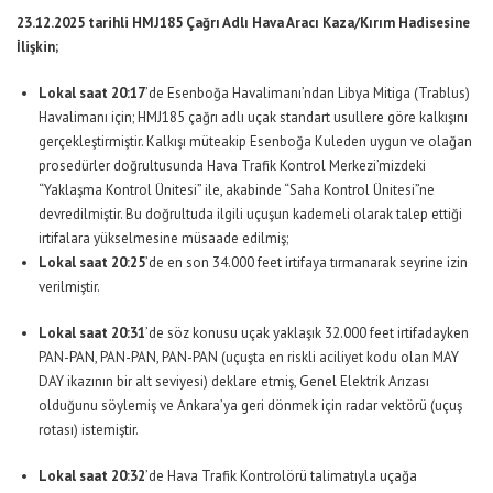
23.12.2025 tarihli HMJ185 Çağrı Adlı Hava Aracı Kaza/Kırım Hadisesine
İlişkin;
Lokal saat 20:17
’de Esenboğa Havalimanı’ndan Libya Mitiga (Trablus)
Havalimanı için; HMJ185 çağrı adlı uçak standart usullere göre kalkışını
gerçekleştirmiştir. Kalkışı müteakip Esenboğa Kuleden uygun ve olağan
prosedürler doğrultusunda Hava Trafik Kontrol Merkezi’mizdeki
“Yaklaşma Kontrol Ünitesi” ile, akabinde “Saha Kontrol Ünitesi”ne
devredilmiştir. Bu doğrultuda ilgili uçuşun kademeli olarak talep ettiği
irtifalara yükselmesine müsaade edilmiş;
Lokal saat 20:25
’de en son 34.000 feet irtifaya tırmanarak seyrine izin
verilmiştir.
Lokal saat 20:31
’de söz konusu uçak yaklaşık 32.000 feet irtifadayken
PAN-PAN, PAN-PAN, PAN-PAN (uçuşta en riskli aciliyet kodu olan MAY
DAY ikazının bir alt seviyesi) deklare etmiş, Genel Elektrik Arızası
olduğunu söylemiş ve Ankara’ya geri dönmek için radar vektörü (uçuş
rotası) istemiştir.
Lokal saat 20:32
’de Hava Trafik Kontrolörü talimatıyla uçağa