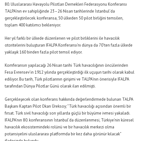
80. Uluslararası Havayolu Pilotları Dernekleri Federasyonu Konferansı
TALPA’nın ev sahipliğinde 23–26 Nisan tarihlerinde İstanbul’da
gerçekleştirilecek. konferansa, 50 ülkeden 50 pilot birliğini temsilen,
toplam 400 katılımcı bekleniyor.
Her yıl farklı bir ülkede düzenlenen ve pilot birliklerini ile havacılık
otoritelerini buluşturan IFALPA Konferansı’nı dünya da 70’ten fazla ülkede
yaklaşık 160 binden fazla pilot temsil ediyor.
Komferansın yapılacağı 26 Nisan tarihi Türk havacılığının öncülerinden
Fesa Evrensev’in 1912 yılında gerçekleştirdiği ilk uçuşun tarihi olarak kabul
ediliyor. Bu tarih, Türk pilotlarının girişimi ve TALPA’nın önerisiyle IFALPA
tarafından Dünya Pilotlar Günü olarak ilan edilmişti.
Gerçekleşecek olan konferans hakkında değerlendirmede bulunan TALPA
Başkanı Kaptan Pilot Okan Üreksoy; ”Türk havacılığı açısından önemli bir
fırsat. Türk sivil havacılığı son yıllarda güçlü bir büyüme ivmesi yakaladı.
IFALPA’nın 80. konferansının İstanbul’da düzenlenmesi, Türkiye’nin küresel
havacılık ekosistemindeki rolünü ve bir havacılık merkezi olma
potansiyelini uluslararası platformda bir kez daha görünür kılacak”
ifadesinde bulundu.