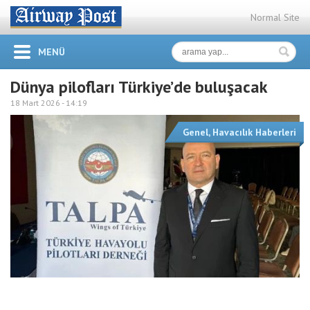
Normal Site
MENÜ
Dünya pilofları Türkiye’de buluşacak
18 Mart 2026 -
14:19
Genel
,
Havacılık Haberleri