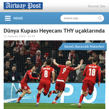
Normal Site
MENÜ
Dünya Kupası Heyecanı THY uçaklarında
12 Haziran 2026 -
16:43
Genel
,
Havacılık Haberleri