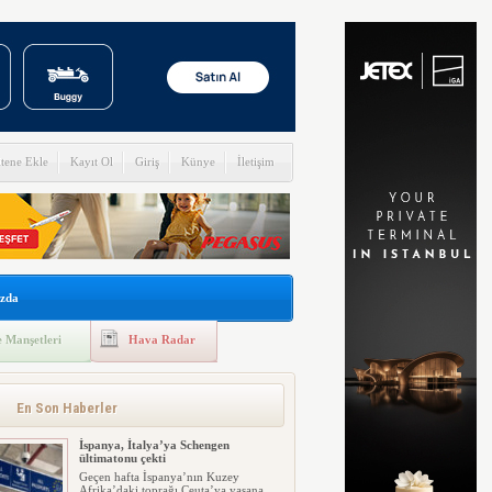
itene Ekle
Kayıt Ol
Giriş
Künye
İletişim
zda
 Manşetleri
Hava Radar
En Son Haberler
İspanya, İtalya’ya Schengen
ültimatonu çekti
Geçen hafta İspanya’nın Kuzey
Afrika’daki toprağı Ceuta’ya yaşana...