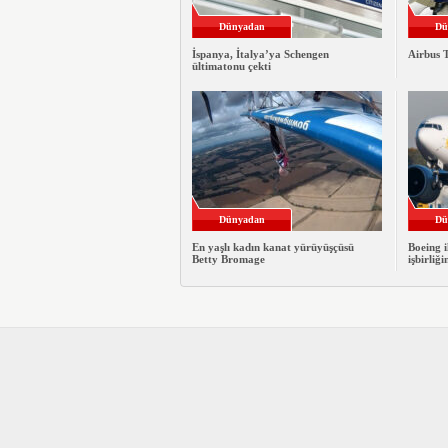
Dünyadan
Dü
İspanya, İtalya’ya Schengen
Airbus T
ültimatonu çekti
Dünyadan
Dü
En yaşlı kadın kanat yürüyüşçüsü
Boeing i
Betty Bromage
işbirliği