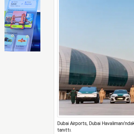
Emirates ile Arsenal sözleş
Dubai Airports, Dubai Havalimanı’ndaki
tanıttı.