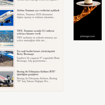
Airbus Temmuz ayı verilerini açıkladı
Airbus, Temmuz 2026 dönemine
ilişkin sipariş ve teslimat rakamlar...
THY, Temmuz ayında 9,5 milyon
yolcuya hizmet verdi
THY tarihinin en yüksek temmuz ayı
yolcu istatistiğini elde etti....
En yaşlı kadın kanat yürüyüşçüsü
Betty Bromage
İngiltere’de yaşayan 97 yaşındaki Betty
Bromage, felç geçirmesine...
Boeing ile Ethiopian Airlines B787
işbirliğini genişletti
Boeing ile Ethiopian Airlines, Boeing
787 İniş Takımı Değişim Pro...
A319 orman yangınlarında
kullanılacak
ABD merkezli havadan yangın
söndürme şirketi Neptune Aviation
Ser...