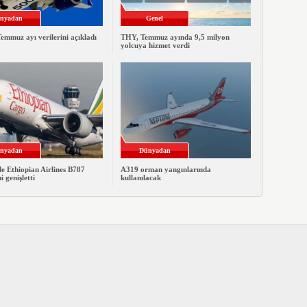
nyadan
Genel
emmuz ayı verilerini açıkladı
THY, Temmuz ayında 9,5 milyon
yolcuya hizmet verdi
nyadan
Dünyadan
le Ethiopian Airlines B787
A319 orman yangınlarında
ni genişletti
kullanılacak