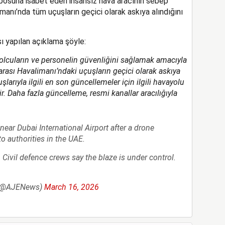
deposuna isabet eden insansız hava aracının sebep
anı’nda tüm uçuşların geçici olarak askıya alındığını
ı yapılan açıklama şöyle:
 yolcuların ve personelin güvenliğini sağlamak amacıyla
ararası Havalimanı’ndaki uçuşların geçici olarak askıya
larıyla ilgili en son güncellemeler için ilgili havayolu
lir. Daha fazla güncelleme, resmi kanallar aracılığıyla
ear Dubai International Airport after a drone
to authorities in the UAE.
Civil defence crews say the blaze is under control.
 (@AJENews)
March 16, 2026