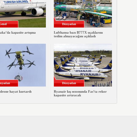
Genel
Dünyadan
ka’da kapasite artışına
Lufthansa bazı B777X uçaklarını
teslim almayacağını açıkladı
nyadan
Dünyadan
 drone hayat kurtardı
Ryanair kış sezonunda Fas’ta rekor
kapasite artıracak