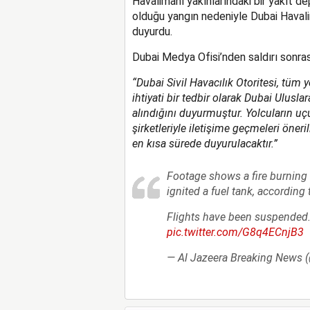
Havalimanı yakınlarındaki bir yakıt 
olduğu yangın nedeniyle Dubai Havalim
duyurdu.
Dubai Medya Ofisi’nden saldırı sonras
“Dubai Sivil Havacılık Otoritesi, tüm
ihtiyati bir tedbir olarak Dubai Ulusl
alındığını duyurmuştur. Yolcuların uçuş
şirketleriyle iletişime geçmeleri öneri
en kısa sürede duyurulacaktır.”
Footage shows a fire burning n
ignited a fuel tank, according 
Flights have been suspended. 
pic.twitter.com/G8q4ECnjB3
— Al Jazeera Breaking News