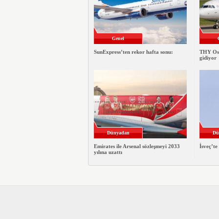
Genel
SunExpress’ten rekor hafta sonu:
THY Osa
gidiyor
Dünyadan
Dü
Emirates ile Arsenal sözleşmeyi 2033
İsveç’te
yılına uzattı