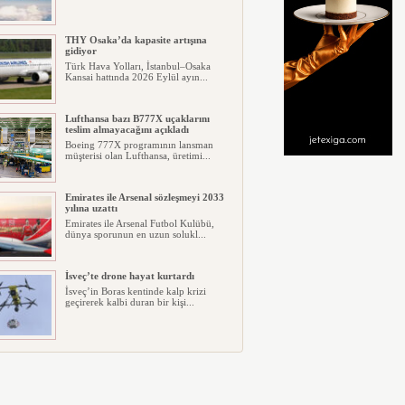
THY Osaka’da kapasite artışına
gidiyor
Türk Hava Yolları, İstanbul–Osaka
Kansai hattında 2026 Eylül ayın...
Lufthansa bazı B777X uçaklarını
teslim almayacağını açıkladı
Boeing 777X programının lansman
müşterisi olan Lufthansa, üretimi...
Emirates ile Arsenal sözleşmeyi 2033
yılına uzattı
Emirates ile Arsenal Futbol Kulübü,
dünya sporunun en uzun solukl...
İsveç’te drone hayat kurtardı
İsveç’in Boras kentinde kalp krizi
geçirerek kalbi duran bir kişi...
Ryanair kış sezonunda Fas’ta rekor
kapasite artıracak
Ryanair, 2026/27 kış sezonunda Fas
için tarihinin en büyük uçuş p...