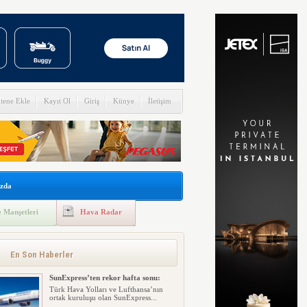
itene Ekle
Kayıt Ol
Giriş
Künye
İletişim
zda
 Manşetleri
Hava Radar
En Son Haberler
SunExpress’ten rekor hafta sonu:
Türk Hava Yolları ve Lufthansa’nın
ortak kuruluşu olan SunExpress...