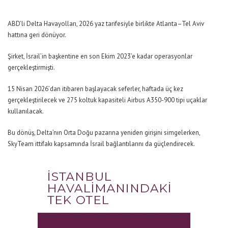
ABD’li Delta Havayolları, 2026 yaz tarifesiyle birlikte Atlanta–Tel Aviv
hattına geri dönüyor.
Şirket, İsrail’in başkentine en son Ekim 2023’e kadar operasyonlar
gerçekleştirmişti.
15 Nisan 2026’dan itibaren başlayacak seferler, haftada üç kez
gerçekleştirilecek ve 275 koltuk kapasiteli Airbus A350-900 tipi uçaklar
kullanılacak.
Bu dönüş, Delta’nın Orta Doğu pazarına yeniden girişini simgelerken,
SkyTeam ittifakı kapsamında İsrail bağlantılarını da güçlendirecek.