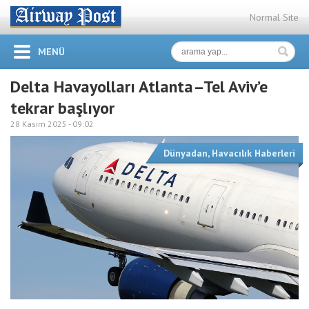
Normal Site
MENÜ
Delta Havayolları Atlanta–Tel Aviv’e
tekrar başlıyor
28 Kasım 2025 -
09:02
Dünyadan
,
Havacılık Haberleri