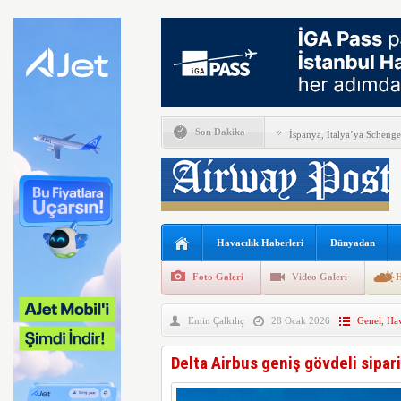
Son Dakika
İspanya, İtalya’ya Schenge
Airbus Temmuz ayı verileri
THY, Temmuz ayında 9,5 m
En yaşlı kadın kanat yürü
Havacılık Haberleri
Dünyadan
Boeing ile Ethiopian Airline
Foto Galeri
Video Galeri
H
A319 orman yangınlarında 
Emin Çalkılıç
28 Ocak 2026
Genel
,
Hav
SunExpress’ten rekor hafta
THY Osaka’da kapasite artı
Delta Airbus geniş gövdeli sipari
Lufthansa bazı B777X uçakl