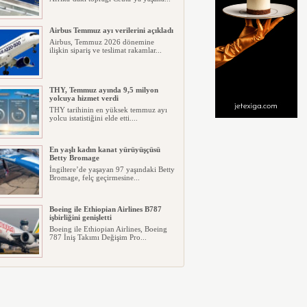
Airbus Temmuz ayı verilerini açıkladı
Airbus, Temmuz 2026 dönemine
ilişkin sipariş ve teslimat rakamlar...
THY, Temmuz ayında 9,5 milyon
yolcuya hizmet verdi
THY tarihinin en yüksek temmuz ayı
yolcu istatistiğini elde etti....
En yaşlı kadın kanat yürüyüşçüsü
Betty Bromage
İngiltere’de yaşayan 97 yaşındaki Betty
Bromage, felç geçirmesine...
Boeing ile Ethiopian Airlines B787
işbirliğini genişletti
Boeing ile Ethiopian Airlines, Boeing
787 İniş Takımı Değişim Pro...
A319 orman yangınlarında
kullanılacak
ABD merkezli havadan yangın
söndürme şirketi Neptune Aviation
Ser...