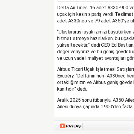
Delta Air Lines, 16 adet A330-900 v
uçak için kesin sipariş verdi. Teslima
adet A330neo ve 79 adet A350’ye ul
“Uluslararası ayak izimizi büyütürken
hizmet etmeye hazırlarken, bu uçaklar
yükseltecektir,” dedi CEO Ed Bastian.
değer veriyoruz ve bu geniş gövdeli u
ve uzun vadeli maliyet avantajları gör
Airbus Ticari Uçak İşletmesi Satışla
Exupéry, “Delta’nın hem A330neo hem
ortaklığımızın ve Airbus geniş gövde
kanıtıdır” dedi.
Aralık 2025 sonu itibarıyla, A350 Aile
Ailesi dünya çapında 1.900’den fazla s