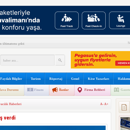
S
n ültimatonu çekti
ni açıkladı
ilyon yolcuya hizmet verdi
yüşçüsü Betty Bromage
Faydalı Bilgiler
Turizm
Röportaj
Genel
Köse Yazarları
Hakkımı
s B787 işbirliğini genişletti
ava Durumu
Finans
İlanlar
Firma Rehberi
Gazete
kullanılacak
acılık Haberleri
A-
A+
 sonu:
şına gidiyor
ş verdi
arını teslim almayacağını açıkladı