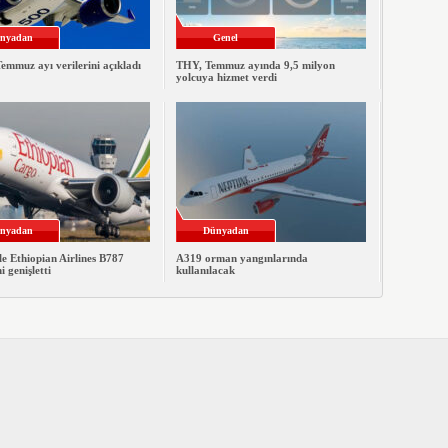
nyadan
Genel
emmuz ayı verilerini açıkladı
THY, Temmuz ayında 9,5 milyon
yolcuya hizmet verdi
nyadan
Dünyadan
le Ethiopian Airlines B787
A319 orman yangınlarında
ni genişletti
kullanılacak