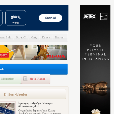
itene Ekle
Kayıt Ol
Giriş
Künye
İletişim
zda
 Manşetleri
Hava Radar
En Son Haberler
İspanya, İtalya’ya Schengen
ültimatonu çekti
Geçen hafta İspanya’nın Kuzey
Afrika’daki toprağı Ceuta’ya yaşana...