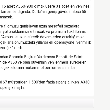
e 15 adet A350-900 olmak üzere 31 adet en yeni nesil
t tamamlandığında, Delta’nın geniş gövdeli filosu 55
aşacak.
 ve filomuzu genişleyen uzun mesafeli pazarlara
 yeteneklerimizi artıracak ve premium tekliflerimizi
 “Airbus ile uzun süredir devam eden ortaklığımıza
çaklarla önümüzdeki yıllarda ek operasyonel verimlilik
eceğiz.” dedi.
rından Sorumlu Başkan Yardımcısı Benoît de Saint-
 de A350’ye olan güveninin yenilenmesi, süregelen
li uçak ailesinin mükemmel performansının bir
si 67 müşteriden 1.500’den fazla sipariş alırken, A330
ipariş almıştır.