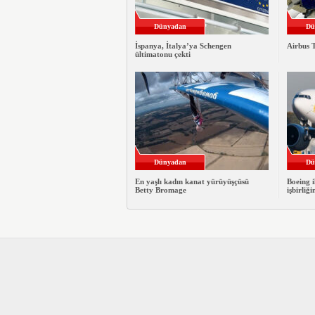
Dünyadan
Dü
İspanya, İtalya’ya Schengen
Airbus T
ültimatonu çekti
Dünyadan
Dü
En yaşlı kadın kanat yürüyüşçüsü
Boeing i
Betty Bromage
işbirliği