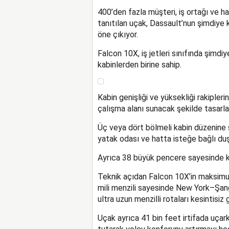
400’den fazla müşteri, iş ortağı ve hav
tanıtılan uçak, Dassault’nun şimdiye ka
öne çıkıyor.
Falcon 10X, iş jetleri sınıfında şimdi
kabinlerden birine sahip.
Kabin genişliği ve yüksekliği rakiple
çalışma alanı sunacak şekilde tasarlan
Üç veya dört bölmeli kabin düzenine 
yatak odası ve hatta isteğe bağlı duş
Ayrıca 38 büyük pencere sayesinde ka
Teknik açıdan Falcon 10X’in maksimum
mili menzili sayesinde New York–Şa
ultra uzun menzilli rotaları kesintisiz
Uçak ayrıca 41 bin feet irtifada uçar