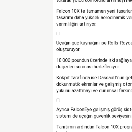
tutarak yolcu konforunu artırmayı hed
Falcon 10X’te tamamen yeni tasarlana
tasarımı daha yüksek aerodinamik ver
verimliliğini artırıyor.
Uçağın güç kaynağını ise Rolls-Royce 
oluşturuyor.
18.000 poundun üzerinde itki sağlaya
değerleri sunması hedefleniyor.
Kokpit tarafında ise Dassault’nun gel
dokunmatik ekranlar ve gelişmiş otoma
yükünü azaltmayı ve durumsal farkında
Ayrıca FalconEye gelişmiş görüş siste
sistemi de uçağın güvenlik seviyesini 
Tanıtımın ardından Falcon 10X progra