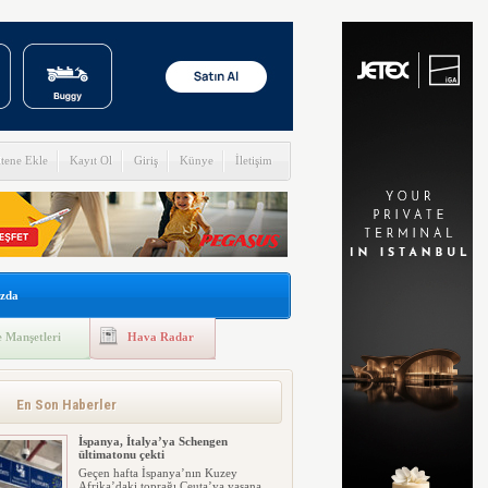
itene Ekle
Kayıt Ol
Giriş
Künye
İletişim
zda
 Manşetleri
Hava Radar
En Son Haberler
İspanya, İtalya’ya Schengen
ültimatonu çekti
Geçen hafta İspanya’nın Kuzey
Afrika’daki toprağı Ceuta’ya yaşana...