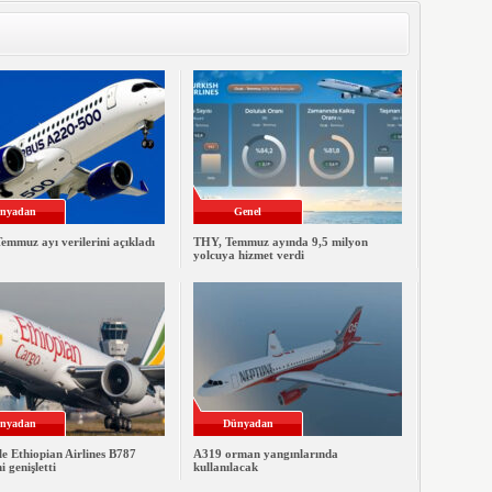
nyadan
Genel
emmuz ayı verilerini açıkladı
THY, Temmuz ayında 9,5 milyon
yolcuya hizmet verdi
nyadan
Dünyadan
le Ethiopian Airlines B787
A319 orman yangınlarında
ni genişletti
kullanılacak