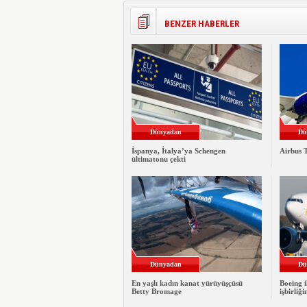
BENZER HABERLER
Dünyadan
Dü
İspanya, İtalya’ya Schengen
Airbus T
ültimatonu çekti
Dünyadan
Dü
En yaşlı kadın kanat yürüyüşçüsü
Boeing i
Betty Bromage
işbirliği