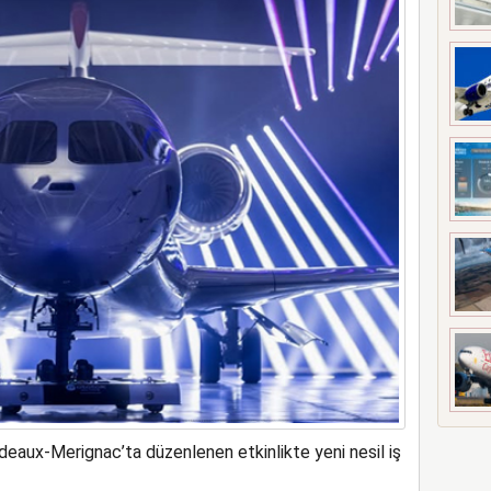
meyi 2033 yılına uzattı
rdeaux-Merignac’ta düzenlenen etkinlikte yeni nesil iş