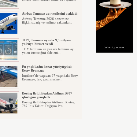
Airbus Temmuz ayı verilerini açıkladı
Airbus, Temmuz 2026 dönemine
ilişkin sipariş ve teslimat rakamlar...
THY, Temmuz ayında 9,5 milyon
yolcuya hizmet verdi
THY tarihinin en yüksek temmuz ayı
yolcu istatistiğini elde etti....
En yaşlı kadın kanat yürüyüşçüsü
Betty Bromage
İngiltere’de yaşayan 97 yaşındaki Betty
Bromage, felç geçirmesine...
Boeing ile Ethiopian Airlines B787
işbirliğini genişletti
Boeing ile Ethiopian Airlines, Boeing
787 İniş Takımı Değişim Pro...
A319 orman yangınlarında
kullanılacak
ABD merkezli havadan yangın
söndürme şirketi Neptune Aviation
Ser...