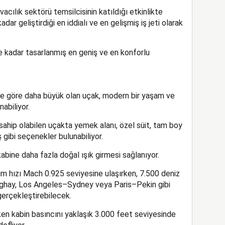
acılık sektörü temsilcisinin katıldığı etkinlikte
dar geliştirdiği en iddialı ve en gelişmiş iş jeti olarak
ye kadar tasarlanmış en geniş ve en konforlu
rine göre daha büyük olan uçak, modern bir yaşam ve
abiliyor.
sahip olabilen uçakta yemek alanı, özel süit, tam boy
 gibi seçenekler bulunabiliyor.
bine daha fazla doğal ışık girmesi sağlanıyor.
 hızı Mach 0.925 seviyesine ulaşırken, 7.500 deniz
nghay, Los Angeles–Sydney veya Paris–Pekin gibi
 gerçekleştirebilecek.
ken kabin basıncını yaklaşık 3.000 feet seviyesinde