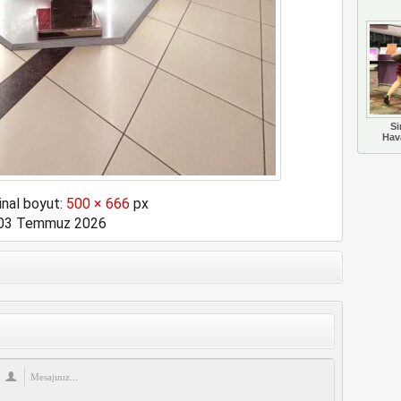
Si
Hava
inal boyut:
500 × 666
px
03 Temmuz 2026