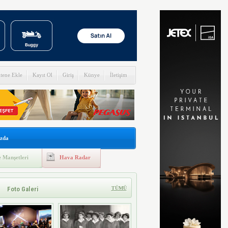
itene Ekle
Kayıt Ol
Giriş
Künye
İletişim
zda
 Manşetleri
Hava Radar
Foto Galeri
TÜMÜ