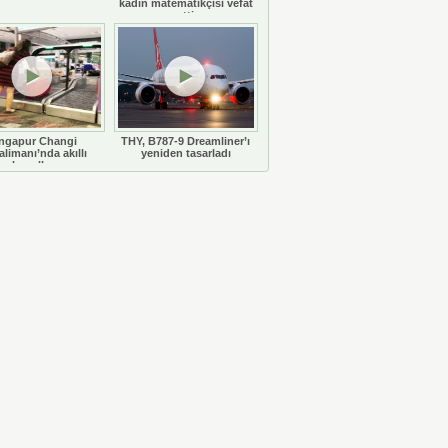
kadın matematikçisi vefat
etti
ngapur Changi
THY, B787-9 Dreamliner’ı
limanı’nda akıllı
yeniden tasarladı
bavullar