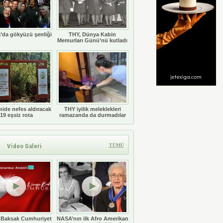
’da gökyüzü şenliği
THY, Dünya Kabin
Memurları Günü’nü kutladı
ide nefes aldıracak
THY iyilik meleklekleri
19 eşsiz rota
ramazanda da durmadılar
Video Galeri
TÜMÜ
 Baksak Cumhuriyet
NASA’nın ilk Afro Amerikan