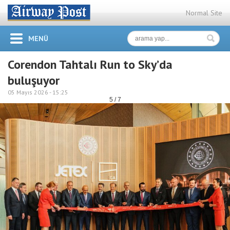
Normal Site
MENÜ
Corendon Tahtalı Run to Sky’da
buluşuyor
05 Mayıs 2026 -
15:25
5 / 7