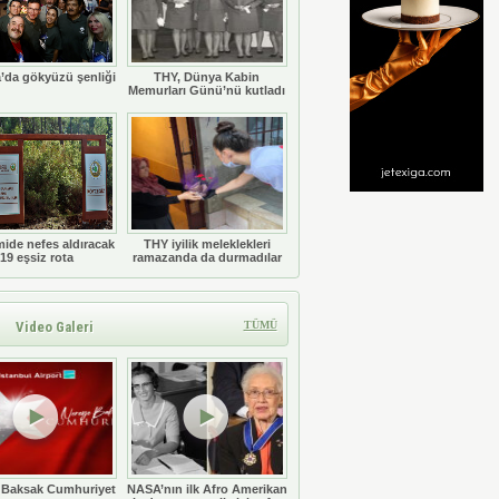
’da gökyüzü şenliği
THY, Dünya Kabin
Memurları Günü’nü kutladı
ide nefes aldıracak
THY iyilik meleklekleri
19 eşsiz rota
ramazanda da durmadılar
Video Galeri
TÜMÜ
 Baksak Cumhuriyet
NASA’nın ilk Afro Amerikan