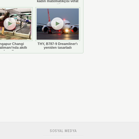
kadın matematikçisi vefat
etti
ngapur Changi
THY, B787-9 Dreamliner’ı
limanı’nda akıllı
yeniden tasarladı
bavullar
SOSYAL MEDYA