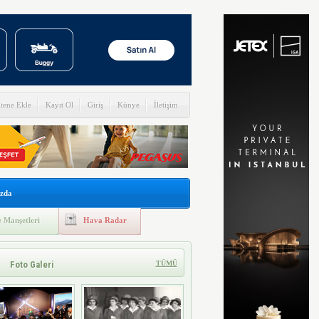
itene Ekle
Kayıt Ol
Giriş
Künye
İletişim
zda
 Manşetleri
Hava Radar
Foto Galeri
TÜMÜ