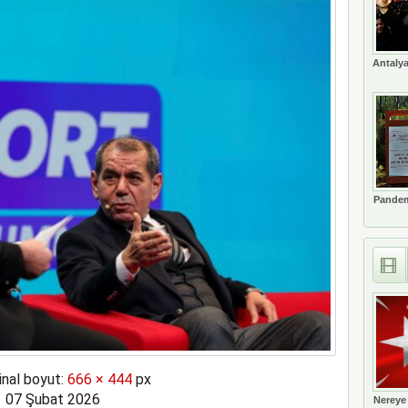
meyi 2033 yılına uzattı
Antalya
Pandem
inal boyut:
666 × 444
px
07 Şubat 2026
Nereye