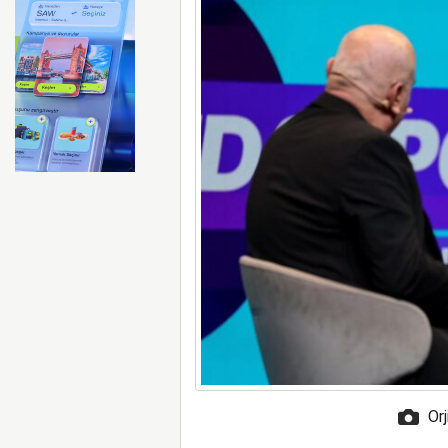
Emirates ile Arsenal sözleş
Orj