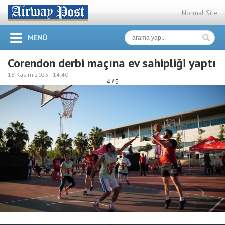
Normal Site
MENÜ
Corendon derbi maçına ev sahipliği yaptı
18 Kasım 2025 -
14:40
4 / 5