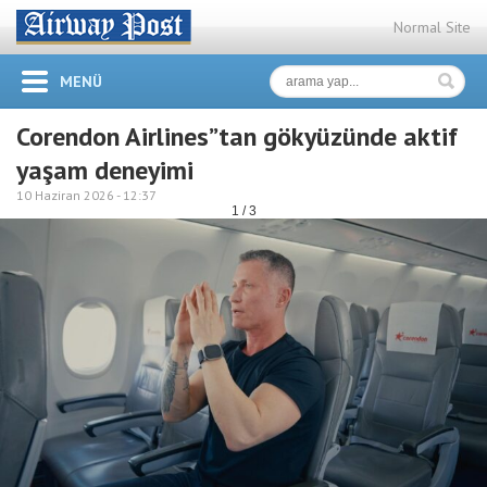
Normal Site
MENÜ
Corendon Airlines”tan gökyüzünde aktif
yaşam deneyimi
10 Haziran 2026 -
12:37
1 / 3