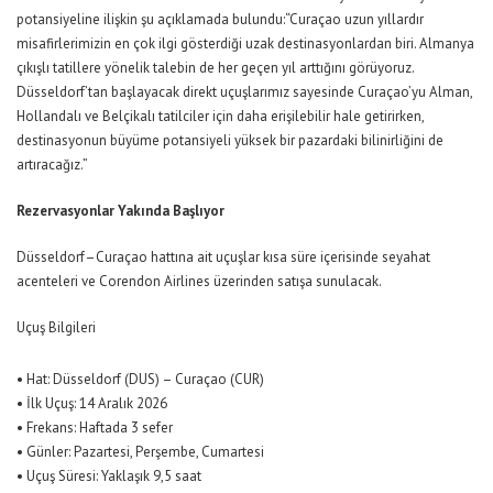
potansiyeline ilişkin şu açıklamada bulundu:
“Curaçao uzun yıllardır
misafirlerimizin en çok ilgi gösterdiği uzak destinasyonlardan biri. Almanya
çıkışlı tatillere yönelik talebin de her geçen yıl arttığını görüyoruz.
Düsseldorf’tan başlayacak direkt uçuşlarımız sayesinde Curaçao’yu Alman,
Hollandalı ve Belçikalı tatilciler için daha erişilebilir hale getirirken,
destinasyonun büyüme potansiyeli yüksek bir pazardaki bilinirliğini de
artıracağız.”
Rezervasyonlar Yakında Başlıyor
Düsseldorf–Curaçao hattına ait uçuşlar kısa süre içerisinde seyahat
acenteleri ve
Corendon Airlines
üzerinden satışa sunulacak.
Uçuş Bilgileri
•
Hat: Düsseldorf (DUS) – Curaçao (CUR)
•
İlk Uçuş: 14 Aralık 2026
•
Frekans: Haftada 3 sefer
•
Günler: Pazartesi, Perşembe, Cumartesi
•
Uçuş Süresi: Yaklaşık 9,5 saat