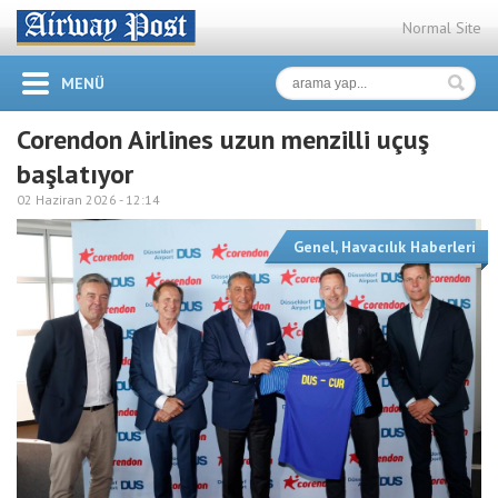
Normal Site
MENÜ
Corendon Airlines uzun menzilli uçuş
başlatıyor
02 Haziran 2026 -
12:14
Genel
,
Havacılık Haberleri