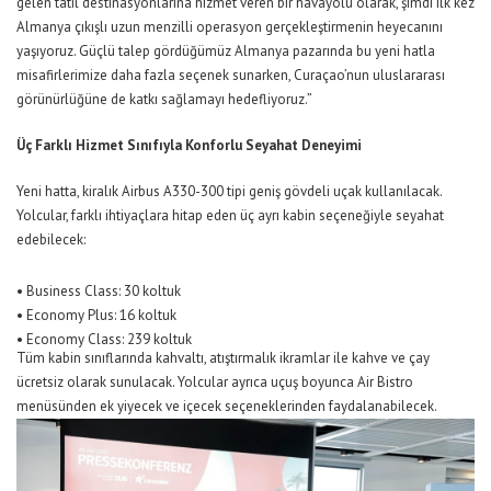
gelen tatil destinasyonlarına hizmet veren bir havayolu olarak, şimdi ilk kez
Almanya çıkışlı uzun menzilli operasyon gerçekleştirmenin heyecanını
yaşıyoruz. Güçlü talep gördüğümüz Almanya pazarında bu yeni hatla
misafirlerimize daha fazla seçenek sunarken, Curaçao’nun uluslararası
görünürlüğüne de katkı sağlamayı hedefliyoruz.”
Üç Farklı Hizmet Sınıfıyla Konforlu Seyahat Deneyimi
Yeni hatta, kiralık Airbus A330-300 tipi geniş gövdeli uçak kullanılacak.
Yolcular, farklı ihtiyaçlara hitap eden üç ayrı kabin seçeneğiyle seyahat
edebilecek:
•
Business Class: 30 koltuk
•
Economy Plus: 16 koltuk
•
Economy Class: 239 koltuk
Tüm kabin sınıflarında kahvaltı, atıştırmalık ikramlar ile kahve ve çay
ücretsiz olarak sunulacak. Yolcular ayrıca uçuş boyunca Air Bistro
menüsünden ek yiyecek ve içecek seçeneklerinden faydalanabilecek.