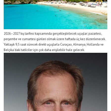
2026
–
2027 kış tarifesi kapsamında gerçekleştirilecek uçuşlar; pazartesi,
perşembe ve cumartesi günleri olmak üzere haftada üç kez düzenlenecek.
Yaklaşık 9,5 saat sürecek direkt uçuşlarla Curaçao, Almanya, Hollanda ve
Belçika’daki tatilciler için çok daha erişilebilir hale gelecek.