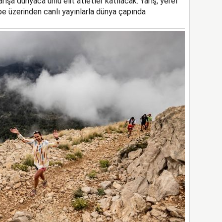
şa dünyaca ünlü elit atletler katılacak. Yarış, yerel
ube üzerinden canlı yayınlarla dünya çapında