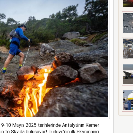
ilk kadın generali; Özlem Karapınar
, 9-10 Mayıs 2025 tarihlerinde Antalya’nın Kemer
un to Sky’da buluşuyor! Türkiye’nin ilk Skyrunning