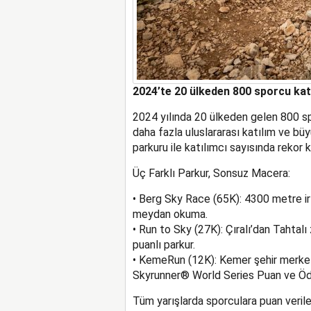
2024’te 20 ülkeden 800 sporcu katı
2024 yılında 20 ülkeden gelen 800 sp
daha fazla uluslararası katılım ve büy
parkuru ile
katılımcı sayısında rekor k
Üç Farklı Parkur, Sonsuz Macera:
•
Berg Sky Race (65K)
: 4300 metre i
meydan okuma.
•
Run to Sky (27K)
: Çıralı’dan Tahtal
puanlı parkur.
•
KemeRun (12K)
: Kemer şehir merkez
Skyrunner® World Series Puan ve Öd
Tüm yarışlarda sporculara puan veril