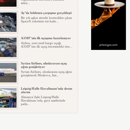
sekiz...
Ay’da beklenen çarpışma gerçekleşti
Bir yılı aşkın süredir kontrolden çıkan
SpaceX roketinin üst kade...
A350F’nin ilk uçuşuna hazırlanıyor
Airbus, yeni nesil kargo uçağı
A350F’nin ilk uçuş öncesindeki öne...
Syrian Airlines, uluslararası uçuş
ağını genişletiyor
Syrian Airlines, uluslararası uçuş ağını
genişleterek Moskova, Am...
Leipzig/Halle Havalimanı’nda drone
alarmı
Almanya’daki Leipzig/Halle
Havalimanı’nda, gece saatlerinde
patla...
İtalya, İspanyol’lara pasaport
uygulaması başlattı
İspanya’nın Kuzey Afrika’daki toprağı
Ceuta’da Fas tarafından gel...