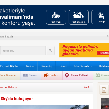
S
ine başladı
erçekleşti
ırlanıyor
ı uçuş ağını genişletiyor
Faydalı Bilgiler
Turizm
Röportaj
Genel
Köse Yazarları
Hakkımı
nda drone alarmı
ava Durumu
Finans
İlanlar
Firma Rehberi
Gazete
ort uygulaması başlattı
acılık Haberleri
A-
A+
alıyor
 direk uçuşlara başladı
 Sky’da buluşuyor
ından can kurtaran hamle