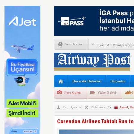
Son Dakika
Riyadh Air Mumbai seferler
Ay’da beklenen çarpışma g
A350F’nin ilk uçuşuna haz
Syrian Airlines, uluslararas
Havacılık Haberleri
Dünyadan
Leipzig/Halle Havalimanı’
Foto Galeri
Video Galeri
H
İtalya, İspanyol’lara pasap
Emin Çalkılıç
29 Nisan 2025
Genel
,
Hav
Kolombiya, 2adet KC-390 
Condor, Frankfurt-Tel Aviv
Corendon Airlines Tahtalı Run to
ISG’nin terminal memurlar