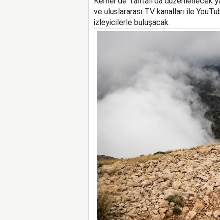
Kemer’de Tahtalı’da düzenlenecek yarı
ve uluslararası TV kanalları ile YouT
izleyicilerle buluşacak.