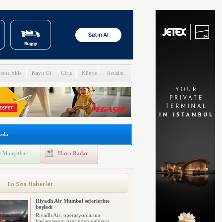
itene Ekle
Kayıt Ol
Giriş
Künye
İletişim
zda
 Manşetleri
Hava Radar
En Son Haberler
Riyadh Air Mumbai seferlerine
başladı
Riyadh Air, operasyonlarına
başlamasının üzerinden yalnızca