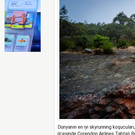
Türk Hava Kuvvetleri’nin 
Dünyanın en iyi skyrunning koşucuları
ilçesinde Corendon Airlines Tahtalı R