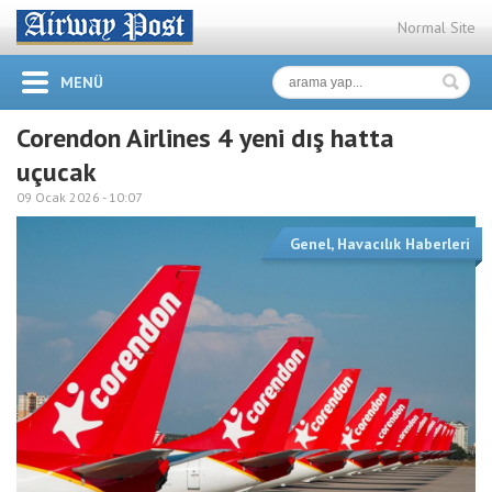
Normal Site
MENÜ
Corendon Airlines 4 yeni dış hatta
uçucak
09 Ocak 2026 -
10:07
Genel
,
Havacılık Haberleri