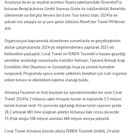
Avusturya’da en iyi seyahat acentesi Viyana yakınlarındaki Vösendorf’ta
bulunan Restplatzbörse GmbH Starway Globe ile ödüllendirildi. Benelüks
ülkelerinde ise Belçika Verviers’ten Esen Tour birinci oldu. 2024’te en
yüksek ciro artışıyla en iyi yeni gelen ödülünü Münih’ten Travel FM Reisen
aldı.
Organizasyon kapsamında düzenlenen sunumlarda ve gerçekleştirilen
atölye çalışmalarında 2024 yılı değerlendirmesi yapılarak 2025 yılı
beklentileri paylaşıldı. Coral Travel ve FERIEN Touristik’in hayata geçirdiği
yenilikler anlatıldığı sunumlarda özellikle Vietnam
,
Tayland, Birleşik Arap
Emirlikleri, Hint Okyanusu ve Güneydoğu Asya’ya yönelik hizmetler
vurgulandı. Programda ayrıca acente yetkilileri, kendileri için özel organize
edilen turlara ve etkinliklere katılma olanağı buldu.
Almanya Pazarının en hızlı büyüyen tur operatörlerinden biri olan Coral
Travel 2024’te 2 milyonu aşkın Avrupalı turiste ve toplamda 3,3 milyon
turiste hizmet verdi. Yıl içerisinde ağırladığı Alman turist sayısının yüzde
28,2 artırarak 681 bine ulaştıran şirketin Almanya’daki cirosu da yüzde
35,4’lük artışla 508 milyon avrodan 688 milyon avroya yükseldi.
Coral Travel Almanya (önceki adıyla FERIEN Touristik GmbH), 24 yıldır