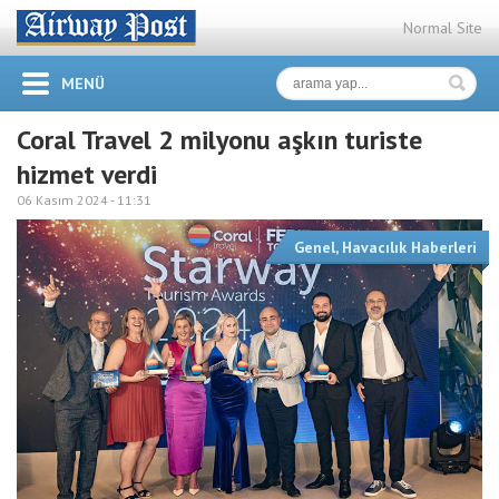
Normal Site
MENÜ
Coral Travel 2 milyonu aşkın turiste
hizmet verdi
06 Kasım 2024 -
11:31
Genel
,
Havacılık Haberleri