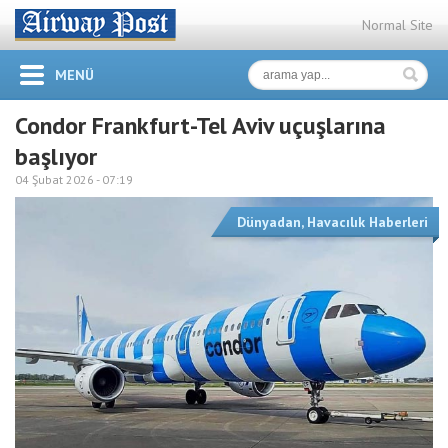
Normal Site
MENÜ
Condor Frankfurt-Tel Aviv uçuşlarına
başlıyor
04 Şubat 2026 -
07:19
Dünyadan
,
Havacılık Haberleri