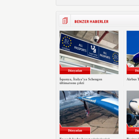
BENZER HABERLER
Dünyadan
Dü
İspanya, İtalya’ya Schengen
Airbus T
ültimatonu çekti
Dünyadan
Dü