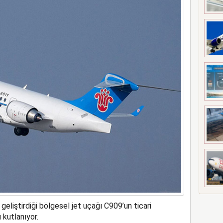
meyi 2033 yılına uzattı
 geliştirdiği bölgesel jet uçağı C909’un ticari
kutlanıyor.