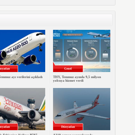
nyadan
Genel
emmuz ayı verilerini açıkladı
THY, Temmuz ayında 9,5 milyon
yolcuya hizmet verdi
nyadan
Dünyadan