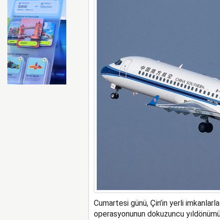
Emirates ile Arsenal sözleş
Cumartesi günü, Çin’in yerli imkanlarla
operasyonunun dokuzuncu yıldönümü 