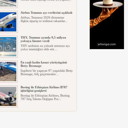
Airbus Temmuz ayı verilerini açıkladı
Airbus, Temmuz 2026 dönemine
ilişkin sipariş ve teslimat rakamlar...
THY, Temmuz ayında 9,5 milyon
yolcuya hizmet verdi
THY tarihinin en yüksek temmuz ayı
yolcu istatistiğini elde etti....
En yaşlı kadın kanat yürüyüşçüsü
Betty Bromage
İngiltere’de yaşayan 97 yaşındaki Betty
Bromage, felç geçirmesine...
Boeing ile Ethiopian Airlines B787
işbirliğini genişletti
Boeing ile Ethiopian Airlines, Boeing
787 İniş Takımı Değişim Pro...
A319 orman yangınlarında
kullanılacak
ABD merkezli havadan yangın
söndürme şirketi Neptune Aviation
Ser...