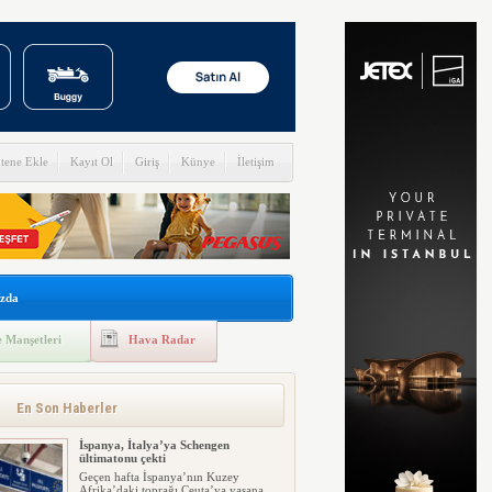
itene Ekle
Kayıt Ol
Giriş
Künye
İletişim
zda
 Manşetleri
Hava Radar
En Son Haberler
İspanya, İtalya’ya Schengen
ültimatonu çekti
Geçen hafta İspanya’nın Kuzey
Afrika’daki toprağı Ceuta’ya yaşana...