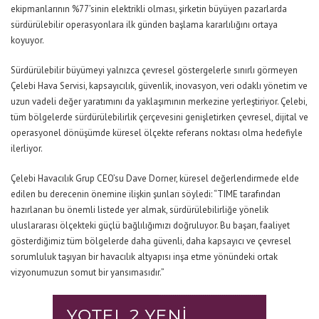
ekipmanlarının %77’sinin elektrikli olması, şirketin
büyüyen
pazarlarda
sürdürülebilir operasyonlara ilk günden başlama kararlılığını ortaya
koyuyor.
Sürdürülebilir büyümeyi yalnızca çevresel göstergelerle sınırlı görmeyen
Çelebi Hava Servisi
,
kapsayıcılık, güvenlik, inovasyon, veri odaklı yönetim ve
uzun vadeli değer yaratımını da yaklaşımının merkezine yerleştiriyor. Çelebi,
tüm bölgelerde sürdürülebilirlik çerçevesini genişletirken çevresel, dijital ve
operasyonel dönüşümde küresel ölçekte referans noktası olma hedefiyle
ilerliyor.
Çelebi Havacılık Grup CEO’su Dave
Dorner
, küresel değerlendirmede elde
edilen bu derecenin önemine ilişkin şunları söyledi:
“TIME tarafından
hazırlanan bu önemli listede yer almak, sürdürülebilirliğe yönelik
uluslararası ölçekteki güçlü bağlılığımızı doğruluyor. Bu başarı, faaliyet
gösterdiğimiz tüm bölgelerde daha güvenli, daha kapsayıcı ve çevresel
sorumluluk taşıyan bir havacılık altyapısı inşa etme yönündeki ortak
vizyonumuzun somut bir yansımasıdır.”