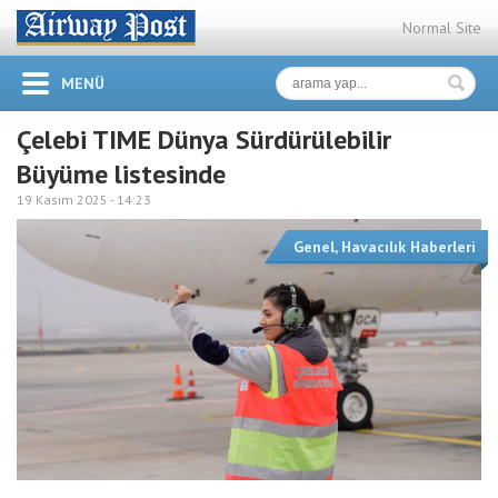
Normal Site
MENÜ
Çelebi TIME Dünya Sürdürülebilir
Büyüme listesinde
19 Kasım 2025 -
14:23
Genel
,
Havacılık Haberleri