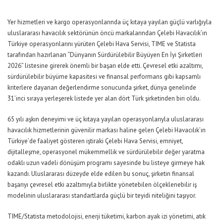
Yer hizmetleri ve kargo operasyonlarında üç kıtaya yayılan güçlü varlığıyla
uluslararası havacılık sektörünün öncü markalarından Çelebi Havacılık’ın
Türkiye operasyonlarını yürüten Çelebi Hava Servisi, TIME ve
Statista
tarafından hazırlanan “Dünyanın Sürdürülebilir Büyüyen En İyi Şirketleri
2026” listesine girerek önemli bir başarı elde etti. Çevresel etki azaltımı,
sürdürülebilir büyüme kapasitesi ve finansal performans gibi kapsamlı
kriterlere dayanan değerlendirme sonucunda şirket, dünya genelinde
31’inci sıraya yerleşerek listede yer alan dört Türk şirketinden biri oldu.
65 yılı aşkın deneyim
i ve üç kıtaya yayılan operasyonlarıyla uluslararası
havacılık hizmetlerinin güvenilir markası haline gelen
Çelebi Havacılık’ın
Türkiy
e’de faaliyet gösteren iştiraki Çelebi Hava Servisi
, emniyet,
dijitalleşme, operasyonel mükemmellik ve sürdürülebilir değer yaratma
odaklı uzun vadeli dönüşüm programı sayesinde bu listeye girmeye hak
kazandı. Uluslararası düzeyde elde edilen bu sonuç, şirketin finansal
başarıyı çevresel etki azaltımıyla birlikte yönetebilen ölçeklenebilir iş
modelinin
uluslararası standartlarda
güçlü bir teyidi niteliğini taşıyor.
TIME/
Statista
metodolojis
i,
enerji tüketimi, karbon ayak izi yönetimi, atık