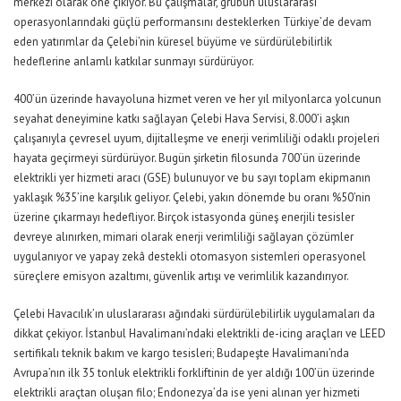
merkezi
olarak öne çıkıyor
. Bu çalışmalar,
grubun
uluslararası
operasyonlarındaki güçlü performansı
nı
desteklerken Türkiye’de devam
eden yatırımlar da Çelebi’nin küresel büyüme ve sürdürülebilirlik
hedeflerine anlamlı katkılar sunmayı sürdürüyor.
400’ün üzerinde havayoluna hizmet veren ve her yıl milyonlarca yolcunun
seyahat deneyimine katkı sağlayan Çelebi Hava Servisi, 8.000’i aşkın
çalışanıyla çevresel uyum, dijitalleşme ve enerji verimliliği odaklı projeleri
hayata geçirmeyi sürdürüyor. Bugün şirketin filosunda 700’ün üzerinde
elektrikli yer hizmeti aracı
(GSE)
bulunuyor
ve
bu sayı toplam ekipmanın
yaklaşık %35’ine karşılık geliyor. Çelebi, yakın dönemde bu oranı %50’nin
üzerine çıkarmayı hedefliyor. Birçok istasyonda güneş enerjili tesisler
devreye alınırken, mimari olarak enerji verimliliği sağlayan çözümler
uygulanıyor ve yapay zekâ destekli otomasyon sistemleri operasyonel
süreçlere emisyon azaltımı, güvenlik artışı ve verimlilik kazandırıyor.
Çelebi Havacılık’ın uluslararası ağındaki sürdürülebilirlik uygulamaları da
dikkat çekiyor. İstanbul Havalimanı’ndaki elektrikli de-
icing
araçları ve LEED
sertifikalı teknik bakım ve kargo tesisleri; Budapeşte
Havalimanı
’
nda
Avrupa’nın ilk 35 tonluk elektrikli forkliftinin de yer aldığı 100’ün üzerinde
elektrikli araçtan oluşan filo; Endonezya’da ise yeni alınan yer hizmeti