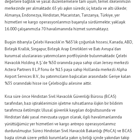
değerlere bağlılık ve yasal düzenlemelere tam uyum, temel ilkelerimizin
merkezinde yer almaktadır. 65 yılı aşkın süredir, üç kıtada ve altı ülkede;
Almanya, Endonezya, Hindistan, Macaristan, Tanzanya, Türkiye, yer
hizmetleri ve kargo operasyonlarımızı başarıyla sürdürmekte; yaklaşık
16.000 çalışanımızla 70 havalimanında hizmet sunmaktayız.
Bugün itibarıyla Çelebi Havacılık’ın %65’lik çoğunluk hissesi, Kanada, ABD,
Birleşik Krallık, Singapur, Birleşik Arap Emirlikleri ve Batı Avrupa’dan
kurumsal uluslararası yatırımcıların portföyünde bulunmaktadır. Çelebi
Havacılık Holding A.Ş.’de %50 oranında paya sahip olan Jersey merkezli
Actera Partners II L.P. fonu ile %15 paya sahip Hollanda merkezli Alpha
Airport Services B.V., bu yatırımcıların başlıcaları arasındadır. Geriye kalan
%35 oranındaki hisse ise Çelebioğlu ailesine aittir.
Kısa süre önce Hindistan Sivil Havacılık Güvenliği Bürosu (BCAS)
tarafından, bazı iştiraklerimizin işletme ruhsatlarına ilişkin bir bildirim
tarafımıza iletilmiştir. Ulusal güvenlik kaygıları doğrultusunda ve
Hindistan’daki yasal mevzuata uygun olarak, ilgili havalimanlarında
yürüttüğümüz yer hizmetleri ve kargo antrepo operasyonlarımız
durdurulmuştur. Süreci Hindistan Sivil Havacılık Bakanlığı (MoCA) ve BCAS
başta olmak üzere yetkili kurumlarla yakın iş birliği içinde yakından takip