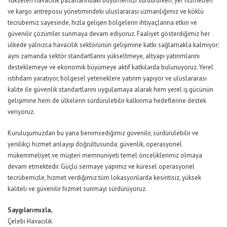
Yükselen havacılık pazarlarındaki büyümemizi sürdürürken; yer hizmetleri
ve kargo antreposu yönetimindeki uluslararası uzmanlığımız ve köklü
tecrübemiz sayesinde, hızla gelişen bölgelerin ihtiyaçlarına etkin ve
güvenilir çözümler sunmaya devam ediyoruz. Faaliyet gösterdiğimiz her
ülkede yalnızca havacılık sektörünün gelişimine katkı sağlamakla kalmıyor;
aynı zamanda sektör
standartlarını yükseltmeye, altyapı yatırımlarını
desteklemeye ve ekonomik büyümeye aktif katkılarda bulunuyoruz. Yerel
istihdam yaratıyor, bölgesel yeteneklere yatırım yapıyor ve uluslararası
kalite ile güvenlik standartlarını uygulamaya alarak hem yerel iş gücünün
gelişimine hem de ülkelerin sürdürülebilir kalkınma hedeflerine destek
veriyoruz.
Kuruluşumuzdan bu yana benimsediğimiz güvenilir, sürdürülebilir ve
yenilikçi hizmet anlayışı doğrultusunda; güvenlik, operasyonel
mükemmeliyet ve müşteri memnuniyeti temel önceliklerimiz olmaya
devam etmektedir. Güçlü sermaye yapımız ve küresel operasyonel
tecrübemizle, hizmet verdiğimiz tüm lokasyonlarda kesintisiz, yüksek
kaliteli ve güvenilir hizmet sunmayı sürdürüyoruz.
Saygılarımızla,
Çelebi Havacılık