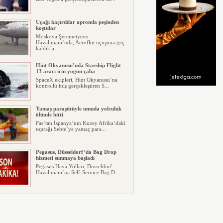
Uçağı kaçırdılar apronda peşinden
koştular
Moskova Şeremetyevo
Havalimanı’nda, Aeroflot uçuşuna geç
kaldıkla...
Hint Okyanusu’nda Starship Flight
13 aracı icin yogun çaba
SpaceX ekipleri, Hint Okyanusu’na
kontrollü iniş gerçekleştiren S...
Yamaş paraşütüyle umuda yolculuk
ölümle bitti
Fas’tan İspanya’nın Kuzey Afrika’daki
toprağı Sebte’ye yamaç para...
Pegasus, Düsseldorf’da Bag Drop
hizmeti sunmaya başladı
Pegasus Hava Yolları, Düsseldorf
Havalimanı’na Self-Service Bag D...
ABD Utah’ta S-64 tipi helikoter düştü
ABD’nin Utah eyaletinde Sikorsky S-
64 tipi bir helikopterin düştü...