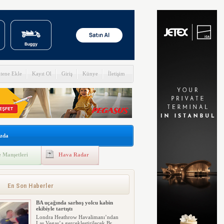
itene Ekle
Kayıt Ol
Giriş
Künye
İletişim
zda
 Manşetleri
Hava Radar
En Son Haberler
BA uçağında sarhoş yolcu kabin
ekibiyle tartıştı
Londra Heathrow Havalimanı’ndan
Las Vegas’a gerçekleştirilecek Br...