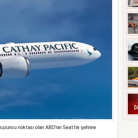
nya’ya patriot çağrısı yaptı
kuzuncu noktası olan ABD’nin Seattle şehrine