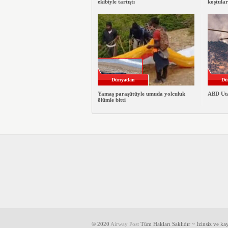
ekibiyle tartıştı
koştular
Dünyadan
Dü
Yamaş paraşütüyle umuda yolculuk
ABD Utah
ölümle bitti
© 2020
Airway Post
Tüm Hakları Saklıdır ~ İzinsiz ve k