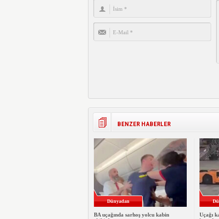
BENZER HABERLER
Dünyadan
Dü
BA uçağında sarhoş yolcu kabin
Uçağı ka