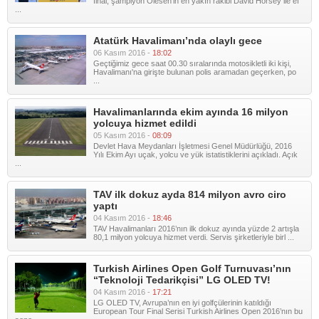
final, şampiyon Olesen’in en yakın rakibi David Horsey ile ef
...
Atatürk Havalimanı’nda olaylı gece
06 Kasım 2016 -
18:02
Geçtiğimiz gece saat 00.30 sıralarında motosikletli iki kişi,
Havalimanı'na girişte bulunan polis aramadan geçerken, po
...
Havalimanlarında ekim ayında 16 milyon
yolcuya hizmet edildi
05 Kasım 2016 -
08:09
Devlet Hava Meydanları İşletmesi Genel Müdürlüğü, 2016
Yılı Ekim Ayı uçak, yolcu ve yük istatistiklerini açıkladı. Açık
...
TAV ilk dokuz ayda 814 milyon avro ciro
yaptı
04 Kasım 2016 -
18:46
TAV Havalimanları 2016’nın ilk dokuz ayında yüzde 2 artışla
80,1 milyon yolcuya hizmet verdi. Servis şirketleriyle birl ...
Turkish Airlines Open Golf Turnuvası’nın
“Teknoloji Tedarikçisi” LG OLED TV!
04 Kasım 2016 -
17:21
LG OLED TV, Avrupa’nın en iyi golfçülerinin katıldığı
European Tour Final Serisi Turkish Airlines Open 2016’nın bu