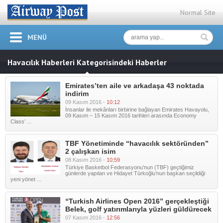
Normal Site
MENÜ
Havacılık Haberleri Kategorisindeki Haberler
Emirates’ten aile ve arkadaşa 43 noktada
indirim
09 Kasım 2016 -
10:12
İnsanlar ile mekânları birbirine bağlayan Emirates Havayolu,
09 Kasım – 15 Kasım 2016 tarihleri arasında Economy
Class’ ...
TBF Yönetiminde “havacılık sektöründen”
2 çalışkan isim
08 Kasım 2016 -
10:59
Türkiye Basketbol Federasyonu’nun (TBF) geçtiğimiz
günlerde yapılan ve Hidayet Türkoğlu’nun başkan seçildiği
yeni yönet ...
“Turkish Airlines Open 2016” gerçekleştiği
Belek, golf yatırımlarıyla yüzleri güldürecek
07 Kasım 2016 -
12:56