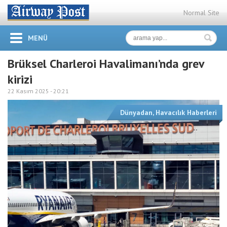
Normal Site
MENÜ
Brüksel Charleroi Havalimanı’nda grev
kirizi
22 Kasım 2025 -
20:21
Dünyadan
,
Havacılık Haberleri