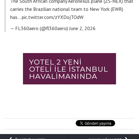
The South African company Aeronexus plane (ZS-NEX) that
carries the Brazilian national team to New York (EWR)
has…
pic.twitter.com/zYXDojTOdW
— FL360aero (@fl360aero)
June 2, 2026