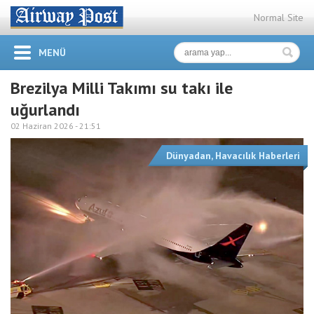
Normal Site
MENÜ
Brezilya Milli Takımı su takı ile
uğurlandı
02 Haziran 2026 -
21:51
Dünyadan
,
Havacılık Haberleri