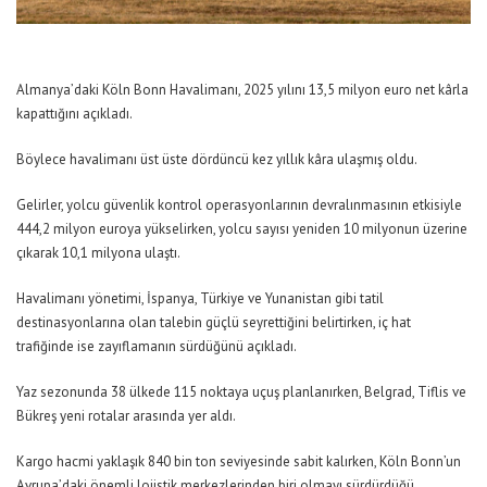
Almanya’daki Köln Bonn Havalimanı, 2025 yılını 13,5 milyon euro net kârla
kapattığını açıkladı.
Böylece havalimanı üst üste dördüncü kez yıllık kâra ulaşmış oldu.
Gelirler, yolcu güvenlik kontrol operasyonlarının devralınmasının etkisiyle
444,2 milyon euroya yükselirken, yolcu sayısı yeniden 10 milyonun üzerine
çıkarak 10,1 milyona ulaştı.
Havalimanı yönetimi, İspanya, Türkiye ve Yunanistan gibi tatil
destinasyonlarına olan talebin güçlü seyrettiğini belirtirken, iç hat
trafiğinde ise zayıflamanın sürdüğünü açıkladı.
Yaz sezonunda 38 ülkede 115 noktaya uçuş planlanırken, Belgrad, Tiflis ve
Bükreş yeni rotalar arasında yer aldı.
Kargo hacmi yaklaşık 840 bin ton seviyesinde sabit kalırken, Köln Bonn’un
Avrupa’daki önemli lojistik merkezlerinden biri olmayı sürdürdüğü