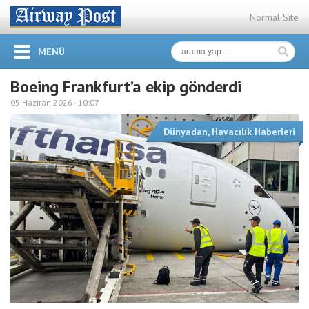
Normal Site
MENÜ
Boeing Frankfurt’a ekip gönderdi
05 Haziran 2026 -
10:07
Dünyadan
,
Havacılık Haberleri