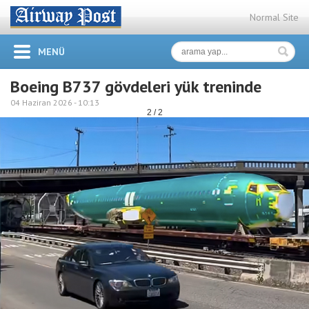
Normal Site
MENÜ
Boeing B737 gövdeleri yük treninde
04 Haziran 2026 -
10:13
2 / 2