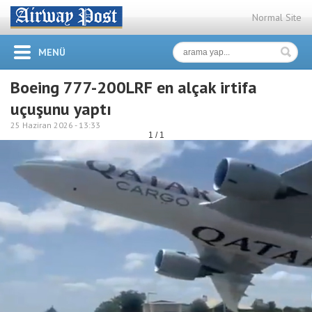
Normal Site
MENÜ
Boeing 777-200LRF en alçak irtifa
uçuşunu yaptı
25 Haziran 2026 -
13:33
1 / 1