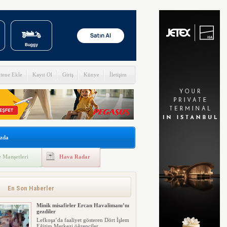
itene Ekle
Kayıt Ol
Giriş
Künye
İletişim
zda
 Manşetleri
Hava Radar
En Son Haberler
Minik misafirler Ercan Havalimanı’nı
gezdiler
Lefkoşa’da faaliyet gösteren Dört İşlem
Eğitim Merkezi öğrenciler...