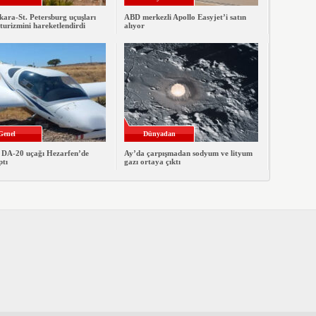
ara-St. Petersburg uçuşları
ABD merkezli Apollo Easyjet’i satın
urizmini hareketlendirdi
alıyor
Genel
Dünyadan
n DA-20 uçağı Hezarfen’de
Ay’da çarpışmadan sodyum ve lityum
ptı
gazı ortaya çıktı