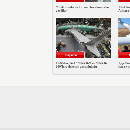
Minik misafirler Ercan Havalimanı’nı
AJet Ank
gezdiler
Ankara t
Dünyadan
FAA’den, B737 MAX 8-9 ve MAX 8-
Ayjet’i
200’lere denetim zorunluluğu
kaza ya