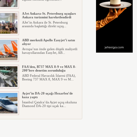
AJet Ankara-St. Petersburg uçuşları
Ankara turizmini hareketlendirdi
AJet’in Ankara ile St. Petersburg
arasında başlattığı direkt uçuş...
ABD merkezli Apollo Easyjet’i satın
alıyor
Avrupa’nın önde gelen düşük maliyetli
havayollarından EasyJet, AB...
FAA’den, B737 MAX 8-9 ve MAX 8-
200’lere denetim zorunluluğu
ABD Federal Havacılık İdaresi (FAA),
Boeing 737 MAX 8, MAX 9 ve M...
Ayjet’in DA-20 uçağı Hezarfen’de
kaza yaptı
İstanbul Çatalca’da Ayjet uçuş okuluna
Diamond DA-20 tipi uçak ka...
Ay’da çarpışmadan sodyum ve lityum
gazı ortaya çıktı
SpaceX’e ait bir roket parçasının Ay
yüzeyine yaklaşık 8 bin 690 ...