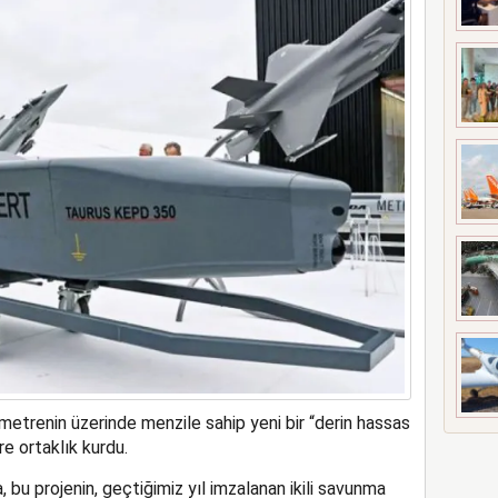
det H-1 helikopterini modernize edecek
ometrenin üzerinde menzile sahip yeni bir “derin hassas
re ortaklık kurdu.
 bu projenin, geçtiğimiz yıl imzalanan ikili savunma