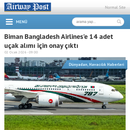
Normal Site
MENÜ
Biman Bangladesh Airlines’e 14 adet
uçak alımı için onay çıktı
02 Ocak 2026 -
09:00
Dünyadan
,
Havacılık Haberleri