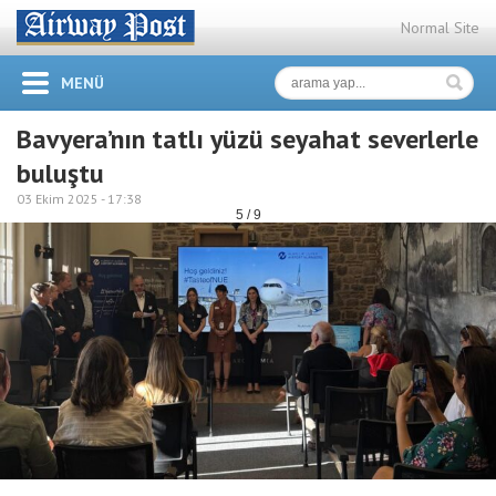
Normal Site
MENÜ
Bavyera’nın tatlı yüzü seyahat severlerle
buluştu
03 Ekim 2025 -
17:38
5 / 9