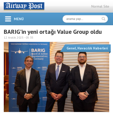
Normal Site
MENÜ
BARIG’in yeni ortağı Value Group oldu
12 Aralık 2025 -
05:35
Genel
,
Havacılık Haberleri