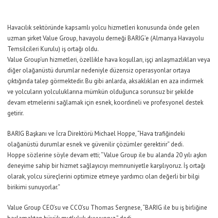
Havacılık sektöründe kapsamlı yolcu hizmetleri konusunda önde gelen
uzman şirket Value Group, havayolu derneği BARIG’e (Almanya Havayolu
Temsilcileri Kurulu) iş ortağı oldu.
Value Group’un hizmetleri, özellikle hava koşulları, işçi anlaşmazlıkları veya
diğer olağanüstü durumlar nedeniyle düzensiz operasyonlar ortaya
çıktığında talep görmektedir. Bu gibi anlarda, aksaklıkları en aza indirmek
ve yolcuların yolculuklarına mümkün olduğunca sorunsuz bir şekilde
devam etmelerini sağlamak için esnek, koordineli ve profesyonel destek
getirir.
BARIG Başkanı ve İcra Direktörü Michael Hoppe, “Hava trafiğindeki
olağanüstü durumlar esnek ve güvenilir çözümler gerektirir” dedi.
Hoppe sözlerine söyle devam etti; “Value Group ile bu alanda 20 yılı aşkın
deneyime sahip bir hizmet sağlayıcıyı memnuniyetle karşılıyoruz. İş ortağı
olarak, yolcu süreçlerini optimize etmeye yardımcı olan değerli bir bilgi
birikimi sunuyorlar.”
Value Group CEO’su ve CCO’su Thomas Sergnese, “BARIG ile bu iş birliğine