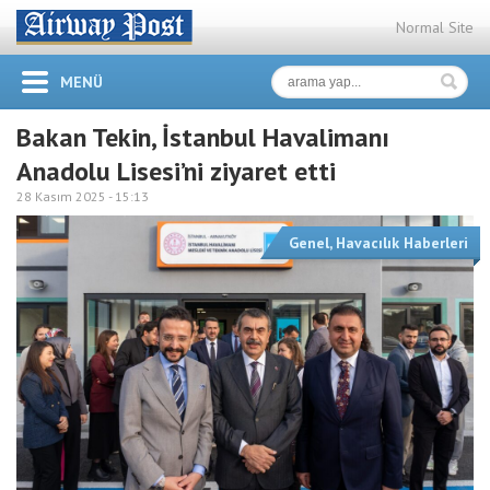
Normal Site
MENÜ
Bakan Tekin, İstanbul Havalimanı
Anadolu Lisesi’ni ziyaret etti
28 Kasım 2025 -
15:13
Genel
,
Havacılık Haberleri