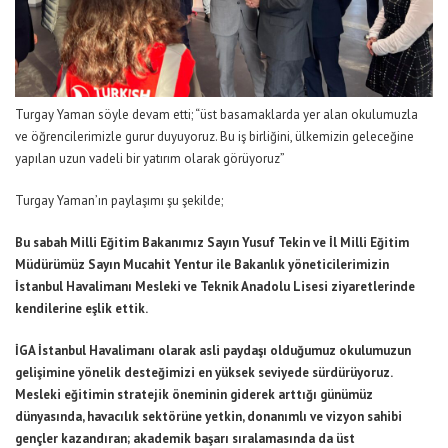
Turgay Yaman söyle devam etti; “üst basamaklarda yer alan okulumuzla
ve öğrencilerimizle gurur duyuyoruz. Bu iş birliğini, ülkemizin geleceğine
yapılan uzun vadeli bir yatırım olarak görüyoruz”
Turgay Yaman’ın paylaşımı şu şekilde;
Bu sabah Milli Eğitim Bakanımız Sayın Yusuf Tekin ve İl Milli Eğitim
Müdürümüz Sayın Mucahit Yentur ile Bakanlık yöneticilerimizin
İstanbul Havalimanı Mesleki ve Teknik Anadolu Lisesi ziyaretlerinde
kendilerine eşlik ettik.
İGA İstanbul Havalimanı olarak asli paydaşı olduğumuz okulumuzun
gelişimine yönelik desteğimizi en yüksek seviyede sürdürüyoruz.
Mesleki eğitimin stratejik öneminin giderek arttığı günümüz
dünyasında, havacılık sektörüne yetkin, donanımlı ve vizyon sahibi
gençler kazandıran; akademik başarı sıralamasında da üst