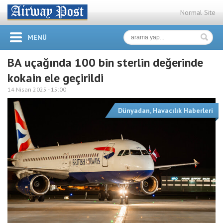
Normal Site
MENÜ
BA uçağında 100 bin sterlin değerinde
kokain ele geçirildi
14 Nisan 2025 -
15:00
Dünyadan
,
Havacılık Haberleri